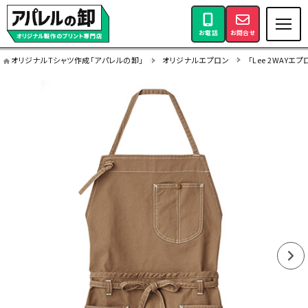
お電話
お問合せ
オリジナルTシャツ作成「アパレルの卸」
オリジナルエプロン
「Lee 2WAYエプ