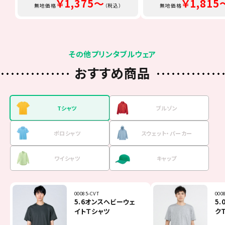
￥1,375～
￥1,815
無地価格
（税込）
無地価格
その他プリンタブルウェア
おすすめ商品
Tシャツ
ブルゾン
ポロシャツ
スウェット・
パーカー
ワイシャツ
キャップ
00085-CVT
7061-01
00141-NVP
00216-MLH
FB4510U
00700-EVM
000
MJ0
001
001
FB4
MC6
5.6オンスヘビーウェ
マイクロリップストッ
5.8オンスT／Cポロシ
8.4オンス フーデッ
オックスフォード長袖
イベントメッシュキャ
5
ベ
4
9
オ
リ
イトＴシャツ
プイベントブルゾン
ャツ（ポケット無し）
ドライトパーカー
シャツ
ップ
ク
ポ
ー
シ
（一重）
カ