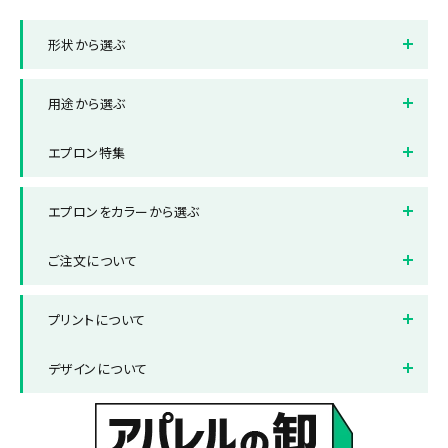
形状から選ぶ
胸当てエプロン
ソムリエエプロン
用途から選ぶ
帆前掛け
飲食店
店舗
エプロン特集
イベント
ノベルティ
デニムエプロン
エプロンをカラーから選ぶ
ホワイト(白色)
ブラック(黒色)
ご注文について
レッド(赤色)
ブルー(青色)
納品までの流れ
送料について
プリントについて
グレー(灰色)
グリーン(緑色)
お支払い方法について
返品と交換について
ネイビー(紺色)
プリント方法
ベージュ・ブラウン(茶色)
色数とご注意点
デザインについて
よくある質問集
プリント範囲
デザインテンプレート
データ作成・入稿方法
書体サンプル