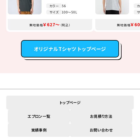
カラー
カラー
カラー
カラー
カラー
カラー
56
12
11
16
13
51
カ
カ
カ
カ
カ
カ
サイズ
サイズ
サイズ
サイズ
サイズ
サイズ
100～5XL
S～XXXXL
SS～5L
100～2XL
SS～4L
F～JL
サ
サ
サ
サ
サ
サ
￥1,738～
￥1,100～
￥2,035～
￥3,245～
￥627～
￥308～
￥1,
￥2,
￥3,
￥6
￥8
￥7
無地価格
無地価格
無地価格
無地価格
無地価格
無地価格
（税込）
（税込）
（税込）
（税込）
（税込）
（税込）
無地価格
無地価格
無地価格
無地価格
無地価格
無地価格
オリジナルTシャツ トップページ
トップページ
エプロン一覧
お見積り方法
実績事例
お問い合わせ