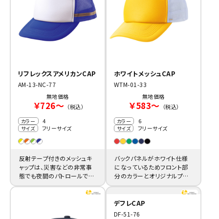
リフレックスアメリカンCAP
ホワイトメッシュCAP
AM-13-NC-77
WTM-01-33
無地価格
無地価格
￥726～
￥583～
（税込）
（税込）
4
6
カラー
カラー
フリーサイズ
フリーサイズ
サイズ
サイズ
反射テープ付きのメッシュキ
バックパネルがホワイト仕様
ャップは、災害などの非常事
になっているためフロント部
態でも夜間のパトロールでも
分のカラーとオリジナルプリ
目立つ視認性の高い名入れ
ントが目立ち訴求力をもたら
キャップに最適。
すキャップです。
デフレCAP
DF-51-76