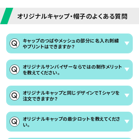
オリジナルキャップ・帽子のよくある質問
キャップのつばやメッシュの部分に名入れ刺繍
やプリントはできますか？
申し訳ございませんがキャップのつばやメッシュの部分はオリ
ジナル刺繍・印刷不可となります。
オリジナルサンバイザーならではの制作メリット
各本体の刺繍・プリント可能部分のみの対応となっております
を教えてください。
ので、詳しくは各商品のお見積もりページよりご確認ください
ませ。
キャップと比べた際、サンバイザーは頭頂部分がないため蒸
れにくく、髪型の自由度が高いといったメリットがございます。
オリジナルキャップと同じデザインでTシャツを
また名入れ製作したサンバイザーは、無地や既製品のサンバ
注文できますか？
イザーと違ってオリジナルデザインで個性を演出し、団体で統
一することで結束感も出せることが一番の強みです。
対応可能です。なお、Tシャツの印刷・刺繍可能範囲と比べて
キャップの印刷・刺繍可能範囲は小さいので、細かな部分は
オリジナルキャップの最少ロットを教えてくださ
カスレやつぶれが生じてしまうが場合がございます。その点を
い。
ご留意頂きデザイン作成を進めて頂くと良いと思います。
最少ロットは商品によって異なります。各商品のお見積りペー