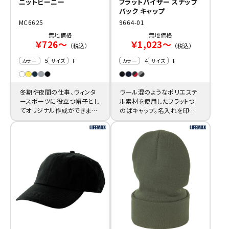
ニットビーニー
フラットバイザー スナップ
バック キャップ
MC6625
9664-01
無地価格
無地価格
￥726～
￥1,023～
（税込）
（税込）
5
F
4
F
カラー
サイズ
カラー
サイズ
冬期や夜間の仕事、ウィンタ
ウール混のようなポリエステ
ースポーツに役立つ帽子とし
ル素材を使用したフラットつ
てオリジナル作成ができます。
のばキャップ。名入れを印刷
激安注文で一括購入にも対
し特注ユニフォームやチーム
応します。
グッズに。