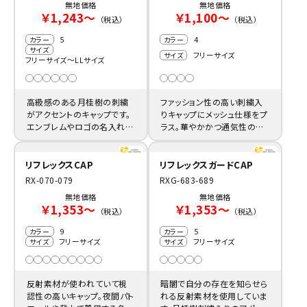
無地価格
無地価格
￥1,243～
￥1,100～
（税込）
（税込）
5
4
カラー
カラー
サイズ
フリーサイズ
サイズ
フリーサイズ～LLサイズ
高級感のある月桂樹の刺繍
ファッション性の高い刺繍入
がアクセントのキャップです。
りキャップにメッシュ仕様をプ
エンブレムやロゴの名入れを
ラス。華やかかつ通気性の良
加えることで、より華やかな特
いダンス用の名入れキャップ
注帽子に。
にお薦めです。
リフレックスCAP
リフレックスガードCAP
RX-070-079
RXG-683-689
無地価格
無地価格
￥1,353～
￥1,353～
（税込）
（税込）
9
5
カラー
カラー
フリーサイズ
フリーサイズ
サイズ
サイズ
反射素材が使われていて視
暗闇で自分の存在を知らせら
認性の高いキャップ。夜間パト
れる反射素材を使用していま