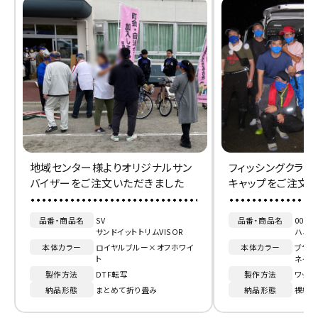
地域センター様よりオリジナルサン
フィッシングクラブ
バイザーをご注文いただきました
キャップをご注文
品番・商品名
SV
品番・商品名
0072
サンドイットトリムVISOR
ハニカ
本体カラー
ロイヤルブルー×オフホワイ
本体カラー
ブラッ
ト
ネイビ
製作方法
DTF転写
製作方法
ワッペ
納品形態
まとめて折り畳み
納品形態
裸納