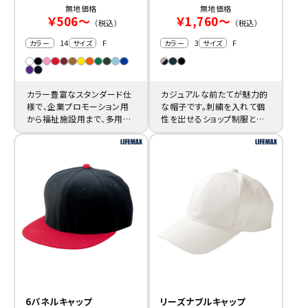
無地価格
無地価格
￥506～
￥1,760～
（税込）
（税込）
14
F
3
F
カラー
サイズ
カラー
サイズ
カラー豊富なスタンダード仕
カジュアルな前たてが魅力的
様で、企業プロモーション用
な帽子です。刺繍を入れて個
から福祉施設用まで、多用途
性を出せるショップ制服とし
の帽子がプリント制作注文で
て、通販でオーダー作成が可
きます。
能です。
6パネルキャップ
リーズナブルキャップ