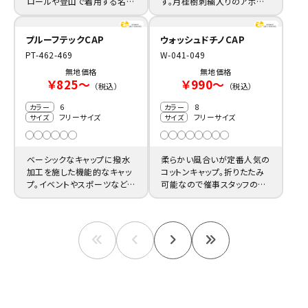
ロールや登山で着用する名入
す。月桂樹刺繍入りのアポロ
れキャップの制作にお薦めで
キャップは、パトロール用制服
す。
にお薦め。
プルーフテックCAP
ウォッシュドチノCAP
PT-462-469
W-041-049
無地価格
無地価格
￥825～
￥990～
（税込）
（税込）
6
8
カラー
カラー
フリーサイズ
フリーサイズ
サイズ
サイズ
ベーシックなキャップに撥水
柔らかい風合いが定番人気の
加工を施した機能的なキャッ
コットンキャップ。折りたたみ
プ。イベントやスポーツなど、
可能なので催事スタッフの制
屋外用の名入れ帽子製作に
服やアウトドアシーンによく馴
お薦めです。
染みます。