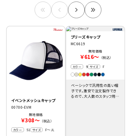
ブリーズキャップ
MC6619
無地価格
￥616～
（税込）
9
F
カラー
サイズ
ベーシックで汎用性の高い帽
子です。激安で注文製作でき
るので、大人数のスタッフ用や
イベントメッシュキャップ
団体メンバー用にも重宝しま
す。
00700-EVM
無地価格
￥308～
（税込）
51
F～JL
カラー
サイズ