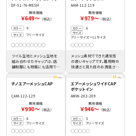
DF-51-76-MESH
AAM-112-119
無地価格
無地価格
￥649～
￥979～
（税込）
（税込）
9
6
カラー
カラー
サイズ
フリーサイズ
サイズ
フリーサイズ～LLサイズ
ツイル生地とメッシュ生地を
メッシュ素材でできた通気性
組み合わせたキャップは、店
の良いキャップです。着用時の
舗制服にも物販にも活用でき
快適さと見た目のお洒落さを
るお洒落なデザインが魅力で
兼ね備え、幅広い名入れ帽子
す。
製作に人気。
チノエアーメッシュCAP
エアーメッシュワイドCAP
ポケットイン
CAM-122-129
AMW-202-209
無地価格
無地価格
￥990～
￥946～
（税込）
（税込）
6
5
カラー
カラー
フリーサイズ
フリーサイズ
サイズ
サイズ