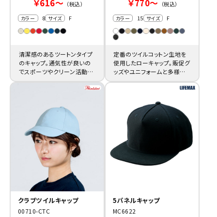
￥616～
￥770～
（税込）
（税込）
8
F
15
F
カラー
サイズ
カラー
サイズ
清潔感のあるツートンタイプ
定番のツイルコットン生地を
のキャップ。通気性が良いの
使用したローキャップ。販促グ
でスポーツやクリーン活動用
ッズやユニフォームと多様な
などにも激安でオーダー制作
オリジナル制作に対応可能で
します。
す。
クラブツイルキャップ
5パネルキャップ
00710-CTC
MC6622