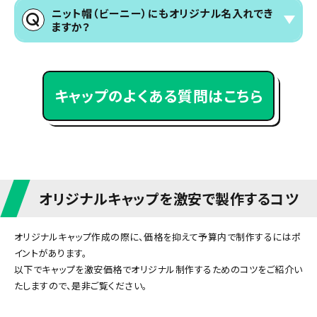
ジに最少製作枚数を記載しておりますのでご確認ください。ま
ニット帽（ビーニー）にもオリジナル名入れでき
とめて大量発注いただくほど1個あたりの単価がお安くなりま
ますか？
す。
ニット帽は素材の関係上、シルクスクリーン印刷には対応して
おりません。刺繍またはワッペンによる名入れ作成が可能で
す。立体的で高級感のある仕上がりになります。詳しくは
刺繍
加工ページ
をご覧ください。
キャップのよくある質問はこちら
オリジナルキャップを激安で製作するコツ
オリジナルキャップ作成の際に、価格を抑えて予算内で制作するにはポ
イントがあります。
以下でキャップを激安価格でオリジナル制作するためのコツをご紹介い
たしますので、是非ご覧ください。