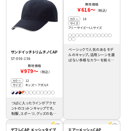
無地価格
￥616～
（税込）
14
カラー
サイズ
フリーサイズ～LLサイズ
ベーシックで人気のあるモデ
サンドイッチトリムチノCAP
ルのキャップ。活用シーンを選
ST-050-156
ばない多様なカラーを揃えた
格安名入れ製作に最適のキ
無地価格
￥979～
ャップです。
（税込）
12
カラー
キッズ～アダルト
サイズ
つばに入ったラインがアクセ
ントのコットンキャップです。
制服、スポーツ、グッズの名入
れ製作に活用できるお洒落さ
があります。
デフレCAP メッシュタイプ
エアーメッシュCAP