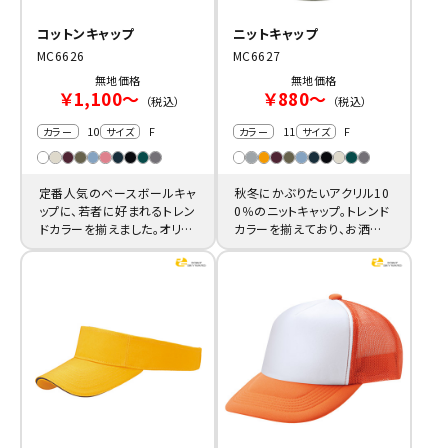
コットンキャップ
ニットキャップ
MC6626
MC6627
無地価格
無地価格
￥1,100～
￥880～
（税込）
（税込）
10
F
11
F
カラー
サイズ
カラー
サイズ
定番人気のベースボールキャ
秋冬にかぶりたいアクリル10
ップに、若者に好まれるトレン
0％のニットキャップ。トレンド
ドカラーを揃えました。オリジ
カラーを揃えており、お洒落
ナルグッズや限定ノベルティ
な記念品の作成におすすめ
の製作に。
です。