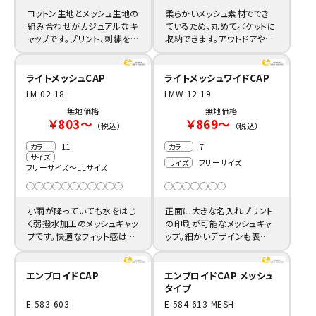
コットン生地とメッシュ生地の
柔らかいメッシュ素材ででき
組み合わせがカジュアルなキ
ているため、丸めてポケットに
ャップです。プリント、刺繍を格
収納できます。アウトドアや試
安製作でオーダーできます。
合観戦の応援グッズ製作にお
薦め。
ライトメッシュCAP
ライトメッシュワイドCAP
LM-02-18
LMW-12-19
無地価格
無地価格
￥803～
￥869～
（税込）
（税込）
11
7
カラー
カラー
サイズ
フリーサイズ
サイズ
フリーサイズ～LLサイズ
小雨が降っていても水をはじ
正面に大きな名入れプリント
く弱撥水加工のメッシュキャッ
の印刷が可能なメッシュキャ
プです。快適なフィット感は、
ップ。細かいデザインも表現
スポーツや店舗制服に好まれ
できるのでアニメグッズの製
ます。
作にも最適です。
エンブロイドCAP
エンブロイドCAP メッシュ
タイプ
E-583-603
E-584-613-MESH