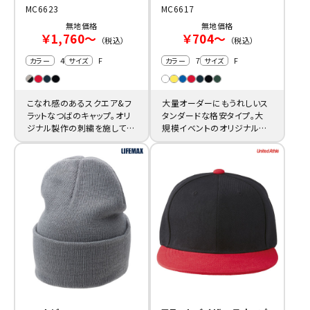
MC6623
MC6617
無地価格
無地価格
￥1,760～
￥704～
（税込）
（税込）
4
F
7
F
カラー
サイズ
カラー
サイズ
こなれ感のあるスクエア&フ
大量オーダーにもうれしいス
ラットなつばのキャップ。オリ
タンダードな格安タイプ。大
ジナル製作の刺繍を施してア
規模イベントのオリジナルキ
パレル店員用などにも活躍し
ャップ作成や一括購入にも人
ます。
気です。