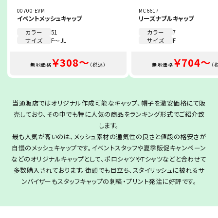
00700-EVM
MC6617
イベントメッシュキャップ
リーズナブルキャップ
カラー
51
カラー
7
サイズ
F～JL
サイズ
F
￥308～
￥704～
無地価格
（税込）
無地価格
（
当通販店ではオリジナル作成可能なキャップ、帽子を激安価格にて販
売しており、その中でも特に人気の商品をランキング形式でご紹介致
します。
最も人気が高いのは、メッシュ素材の通気性の良さと値段の格安さが
自慢のメッシュキャップです。イベントスタッフや夏季販促キャンペーン
などのオリジナルキャップとして、ポロシャツやTシャツなどと合わせて
多数購入されております。街頭でも目立ち、スタイリッシュに被れるサ
ンバイザーもスタッフキャップの刺繍・プリント発注に好評です。