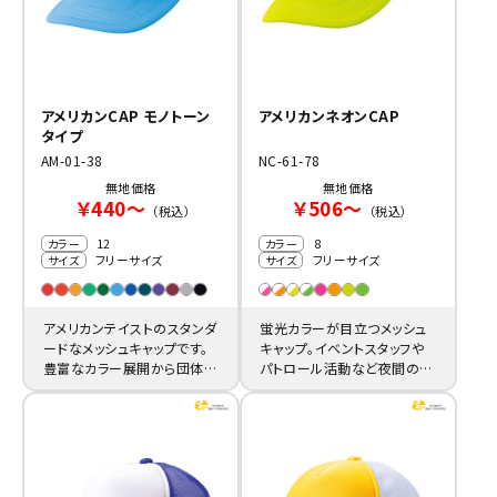
アメリカンCAP モノトーン
アメリカンネオンCAP
タイプ
AM-01-38
NC-61-78
無地価格
無地価格
￥440～
￥506～
（税込）
（税込）
12
8
カラー
カラー
フリーサイズ
フリーサイズ
サイズ
サイズ
アメリカンテイストのスタンダ
蛍光カラーが目立つメッシュ
ードなメッシュキャップです。
キャップ。イベントスタッフや
豊富なカラー展開から団体・
パトロール活動など夜間の活
チームに最適な色をお選びい
動中も抜群の存在感と訴求
ただけます。
力を発揮します。