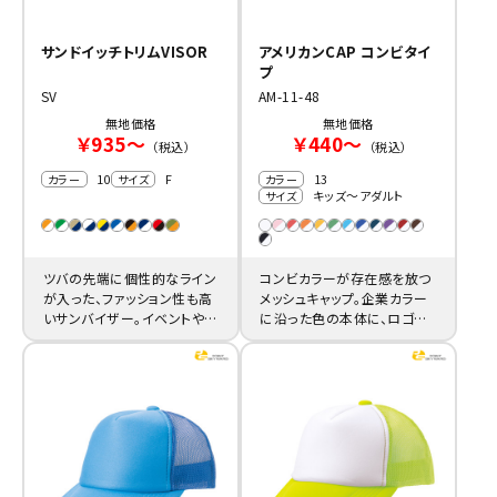
サンドイッチトリムVISOR
アメリカンCAP コンビタイ
プ
SV
AM-11-48
無地価格
無地価格
￥935～
￥440～
（税込）
（税込）
10
F
13
カラー
サイズ
カラー
キッズ～アダルト
サイズ
ツバの先端に個性的なライン
コンビカラーが存在感を放つ
が入った、ファッション性も高
メッシュキャップ。企業カラー
いサンバイザー。イベントやス
に沿った色の本体に、ロゴや
ポーツユニフォームにもお薦
名前の名入れを激安価格で
めです。
製作いたします。