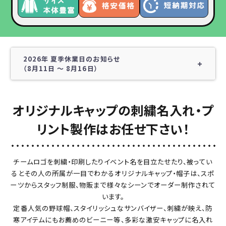
2026年 夏季休業日のお知らせ
（8月11日 ～ 8月16日）
誠に勝手ながら、以下の期間を夏季休業日とさせていただき
ます。
オリジナルキャップの刺繍名入れ・プ
2026年 8月11日（火） ～ 8月16日（日）
リント製作はお任せ下さい！
※8月10日は通常営業日です。
期間中に頂きましたお問い合わせ等は、8月17日より順次ご対
応させていただきます。
チームロゴを刺繍・印刷したりイベント名を目立たせたり、被ってい
ご迷惑をお掛けいたしますが、何卒ご了承くださいますよう宜
るとその人の所属が一目でわかるオリジナルキャップ・帽子は、スポ
しくお願いいたします。
ーツからスタッフ制服、物販まで様々なシーンでオーダー制作されて
います。
定番人気の野球帽、スタイリッシュなサンバイザー、刺繍が映え、防
寒アイテムにもお薦めのビーニー等、多彩な激安キャップに名入れ