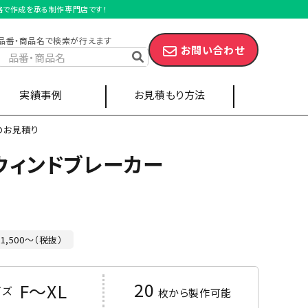
価格で作成を承る制作専門店です！
品番・商品名で検索が行えます
お問い合わせ
実績事例
お見積もり方法
」のお見積り
ウィンドブレーカー
スポーツ
キャップ
エプロン
1,500～（税抜）
ベンチコート
20
F～XL
イズ
枚から製作可能