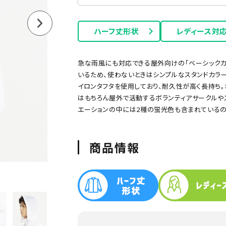
ハーフ丈形状
レディース対
ー
グリーン
ネイビー
オレンジ
ピンク
サックス
ゾン
急な雨風にも対応できる屋外向けの「ベーシックカ
いるため、使わないときはシンプルなスタンドカラ
イロンタフタを使用しており、耐久性が高く長持ち
はもちろん屋外で活動するボランティアサークルや
エーションの中には2種の蛍光色も含まれているの
商品情報