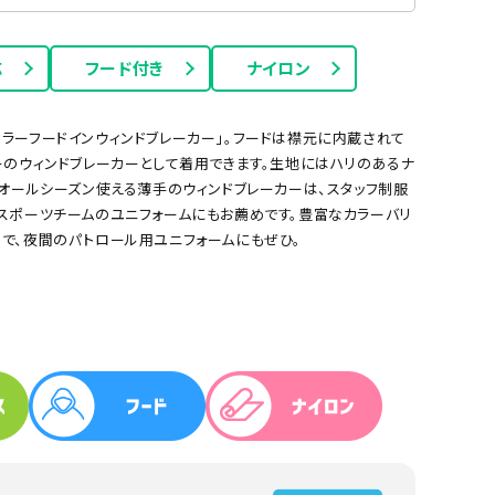
応
フード付き
ナイロン
イエロー
蛍光色
ラーフードインウィンドブレーカー」。フードは襟元に内蔵されて
ーのウィンドブレーカーとして着用できます。生地にはハリのあるナ
。オールシーズン使える薄手のウィンドブレーカーは、スタッフ制服
スポーツチームのユニフォームにもお薦めです。豊富なカラーバリ
で、夜間のパトロール用ユニフォームにもぜひ。