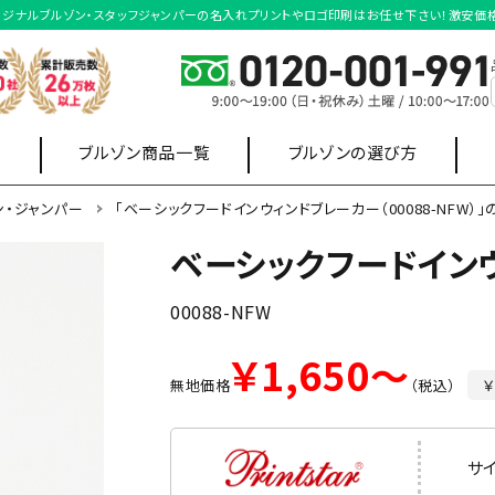
り｜オリジナルブルゾン・スタッフジャンパーの名入れプリントやロゴ印刷はお任せ下さい！激安
ブルゾン商品一覧
ブルゾンの選び方
ン・ジャンパー
「ベーシックフードインウィンドブレーカー（00088-NFW）
ベーシックフードイン
業・店舗制服
選挙
ポロシャツ
スウェット・
ワイシャツ
00088-NFW
パーカー
￥1,650～
無地価格
（税込）
￥
ベスト形状
ハーフ丈形状
サ