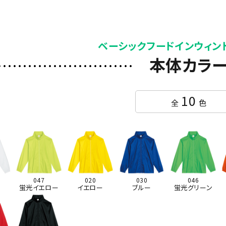
ベーシックフードインウィン
本体カラ
10
全
色
047
020
030
046
蛍光イエロー
イエロー
ブルー
蛍光グリーン