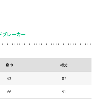
ドブレーカー
身巾
裄丈
62
87
66
91