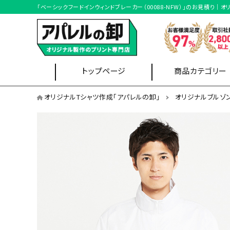
「ベーシックフードインウィンドブレーカー（00088-NFW）」のお見積
トップページ
商品カテゴリー
オリジナルブルゾンを用途から選ぶ
オリジナルTシャツ作成「アパレルの卸」
オリジナルブルゾ
イベントスタッフ
企
Tシャツ
ブルゾン
オリジナルブルゾンを形状から選ぶ
ブルゾン形状
オリジナルブルゾンを本体カラーから選ぶ