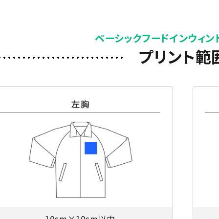
ベーシックフードインウィン
プリント範
10cm×10cm以内