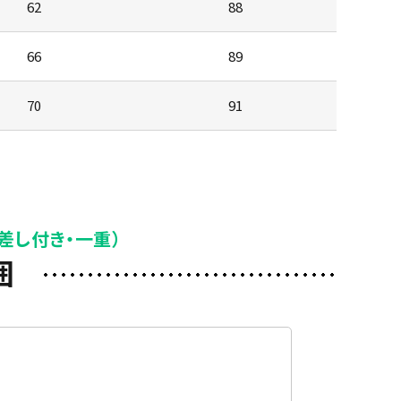
62
88
66
89
70
91
差し付き・一重）
囲