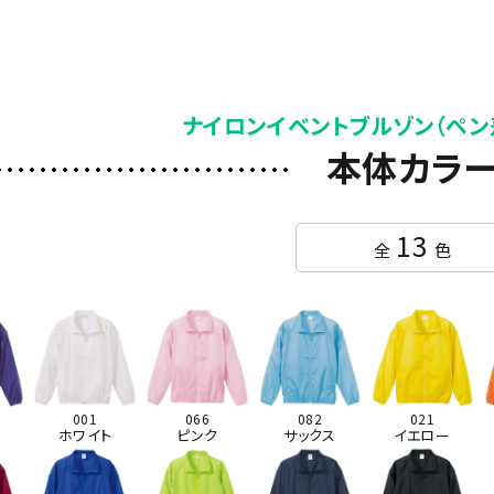
ナイロンイベントブルゾン（ペン
本体カラ
13
全
色
001
066
082
021
ル
ホワイト
ピンク
サックス
イエロー