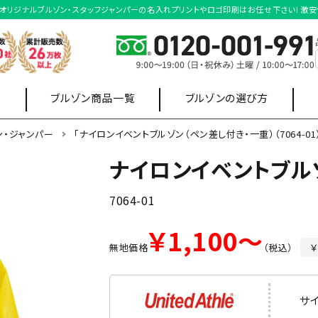
見積り｜オリジナルブルゾン・スタッフジャンパーの名入れプリントやロゴ印刷はお任せ下さい！
ブルゾン商品一覧
ブルゾンの選び方
ン・ジャンパー
「ナイロンイベントブルゾン（ペン差し付き・一重）（7064-0
ナイロンイベントブル
業・店舗制服
選挙
ポロシャツ
スウェット・
ワイシャツ
7064-01
パーカー
￥1,100～
無地価格
（税込）
￥
ベスト形状
ハーフ丈形状
サ