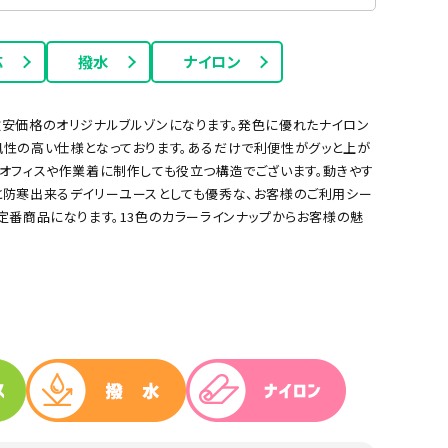
応
撥水
ナイロン
イエロー
蛍光色
安価格のオリジナルブルゾンになります。発色に優れたナイロン
性の高い仕様となっております。あるだけで利便性がグッと上が
オフィスや作業着に制作しても役立つ構造でございます。動きやす
と防寒出来るデイリーユースとしても優秀な、お客様のご利用シー
定番商品になります。13色のカラーラインナップからお客様の魅