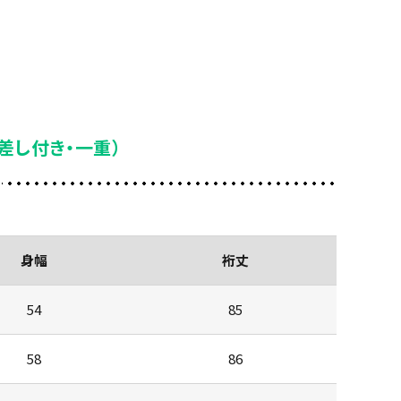
差し付き・一重）
身幅
裄丈
54
85
58
86