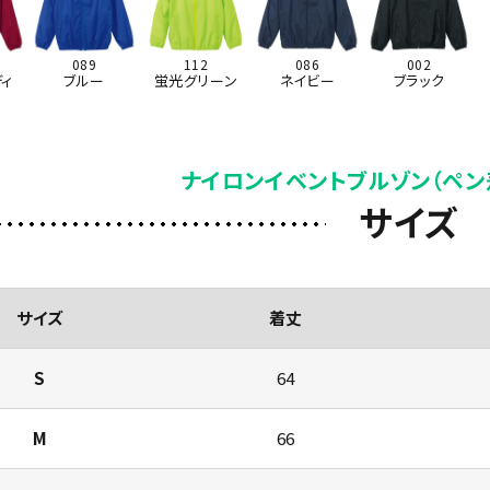
089
112
086
002
ィ
ブルー
蛍光グリーン
ネイビー
ブラック
ナイロンイベントブルゾン（ペン
サイズ
サイズ
着丈
S
64
M
66