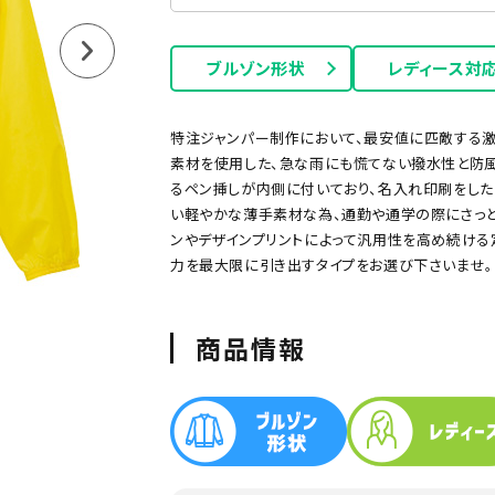
ブルゾン形状
レディース対
ー
グリーン
ネイビー
オレンジ
ピンク
サックス
ゾン
特注ジャンパー制作において、最安値に匹敵する激
素材を使用した、急な雨にも慌てない撥水性と防風
るペン挿しが内側に付いており、名入れ印刷をした
い軽やかな薄手素材な為、通勤や通学の際にさっ
ンやデザインプリントによって汎用性を高め続ける
力を最大限に引き出すタイプをお選び下さいませ。
商品情報