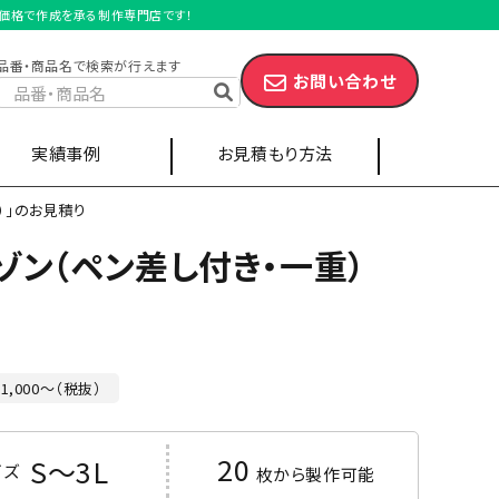
激安価格で作成を承る制作専門店です！
品番・商品名で検索が行えます
お問い合わせ
実績事例
お見積もり方法
1）」のお見積り
ゾン（ペン差し付き・一重）
スポーツ
キャップ
エプロン
1,000～（税抜）
ベンチコート
20
S～3L
イズ
枚から製作可能