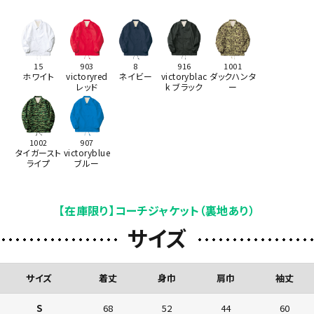
15
903
8
916
1001
ホワイト
victoryred
ネイビー
victoryblac
ダックハンタ
レッド
k ブラック
ー
1002
907
タイガースト
victoryblue
ライプ
ブルー
【在庫限り】コーチジャケット（裏地あり）
サイズ
サイズ
着丈
身巾
肩巾
袖丈
S
68
52
44
60