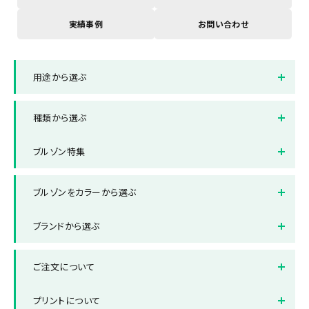
実績事例
お問い合わせ
用途から選ぶ
イベントスタッフ用ブルゾン
企業・店舗制服用ジャンパー
種類から選ぶ
選挙用ブルゾン
スポーツ用ジャンパー
ブルゾンタイプ
ハーフ丈タイプ
ブルゾン特集
ベストタイプ
ベンチコート
薄手ブルゾン特集
厚手ブルゾン特集
ブルゾンをカラーから選ぶ
レディース対応
キッズ対応
ホワイト
ブラック
ブランドから選ぶ
レッド
ブルー
ブランドから選ぶ
Printstar/プリントスター
ご注文について
グレー
グリーン
United Athle/ユナイテッド
LIFEMAX/ライフマックス
アスレ
ネイビー
納品までの流れ
オレンジ
送料について
プリントについて