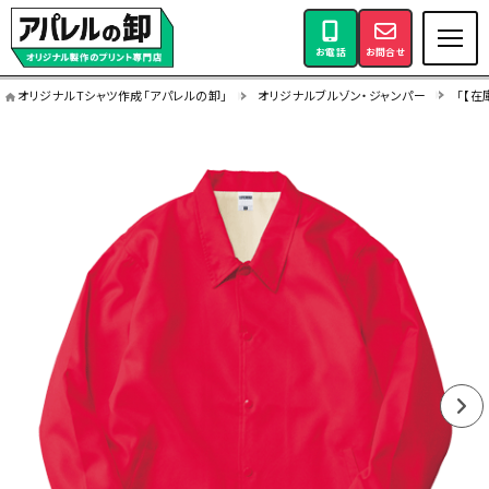
お電話
お問合せ
オリジナルTシャツ作成「アパレルの卸」
オリジナルブルゾン・ジャンパー
「【在