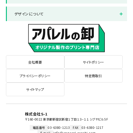
ピンク
お支払い方法について
サックス
返品と交換について
プリント方法
色数とご注意点
デザインについて
イエロー
よくある質問集
蛍光色
プリント範囲
デザインテンプレート
データ作成・入稿方法
書体サンプル
会社概要
サイトポリシー
プライバシーポリシー
特定商取引
サイトマップ
株式会社S-1
〒160-0022 東京都新宿区新宿１丁目１３−１１ シブヤビル 5F
電話番号
03-6380-1213
FAX
03-6380-1217
E-mail
info@apparel-oroshi.com