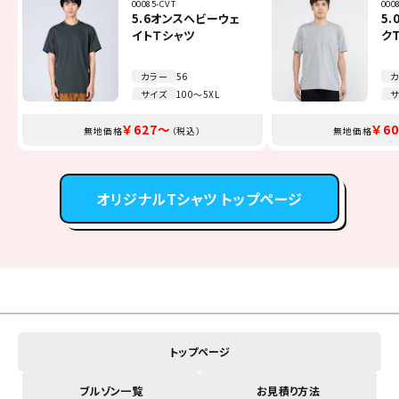
00085-CVT
00141-NVP
00216-MLH
FB4510U
00700-EVM
TCA-014
000
001
001
FB4
MC6
FK7
5.6オンスヘビーウェ
5.8オンスT／Cポロシ
8.4オンス フーデッ
オックスフォード長袖
イベントメッシュキャ
Beeエプロン
5
4
9
オ
リ
ミ
イトＴシャツ
ャツ（ポケット無し）
ドライトパーカー
シャツ
ップ
ク
ポ
ー
シ
カ
カラー
カラー
カラー
カラー
カラー
カラー
56
11
16
13
51
7
カ
カ
カ
カ
カ
カ
サイズ
サイズ
サイズ
サイズ
サイズ
サイズ
100～5XL
SS～5L
100～2XL
SS～4L
F～JL
F
サ
サ
サ
サ
サ
サ
￥1,100～
￥2,035～
￥3,245～
￥1,375～
￥627～
￥308～
￥2,
￥3,
￥1,
￥6
￥8
￥7
無地価格
無地価格
無地価格
無地価格
無地価格
無地価格
（税込）
（税込）
（税込）
（税込）
（税込）
（税込）
無地価格
無地価格
無地価格
無地価格
無地価格
無地価格
オリジナルTシャツ トップページ
トップページ
ブルゾン一覧
お見積り方法