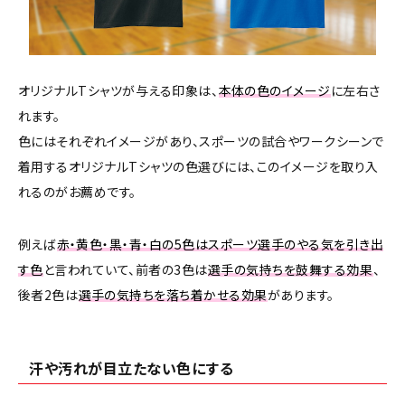
オリジナルTシャツが与える印象は、
本体の色のイメージ
に左右さ
れます。
色にはそれぞれイメージがあり、スポーツの試合やワークシーンで
着用するオリジナルTシャツの色選びには、このイメージを取り入
れるのがお薦めです。
例えば
赤・黄色・黒・青・白の5色はスポーツ選手のやる気を引き出
す色
と言われていて、前者の3色は
選手の気持ちを鼓舞する効果
、
後者2色は
選手の気持ちを落ち着かせる効果
があります。
汗や汚れが目立たない色にする