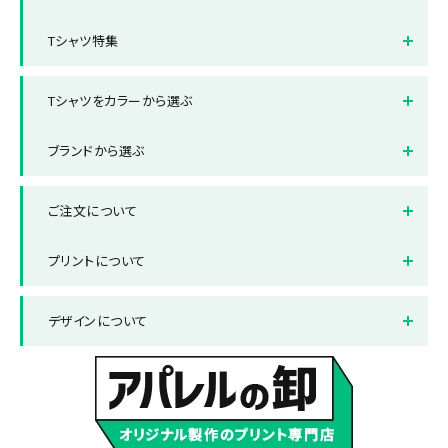
オフィス制服Tシャツ
スポーツ・サークルTシャツ
半袖Tシャツ
長袖Tシャツ
Tシャツ特集
クラスTシャツ
販売用Tシャツ
タンクトップ・ノースリーブ
ドライTシャツ
全面フルカラープリントTシャ
ポケット付きTシャツ
ツ
Tシャツをカラーから選ぶ
レディースサイズTシャツ
キッズサイズTシャツ
厚手Tシャツ
綿100%Tシャツ
ホワイト
ブラック
ブランドから選ぶ
レッド
ブルー
ブランドから選ぶ
Printstar/プリントスター
ご注文について
グレー
グリーン
United Athle/ユナイテッド
LIFEMAX/ライフマックス
アスレ
ネイビー
オレンジ
納品までの流れ
送料について
プリントについて
ピンク
パープル
お支払い方法について
返品と交換について
プリント方法
色数とご注意点
デザインについて
サックス
イエロー
よくある質問集
プリント範囲
デザインテンプレート
データ作成・入稿方法
書体サンプル