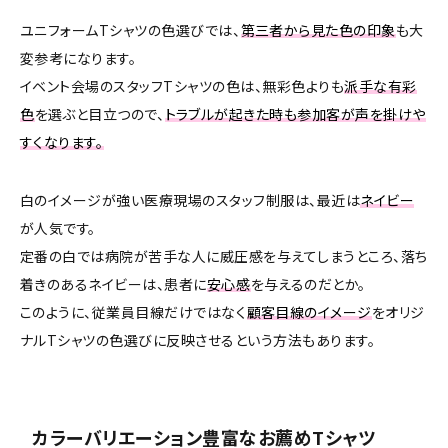
ユニフォームTシャツの色選びでは、
第三者から見た色の印象
も大
変参考になります。
イベント会場のスタッフTシャツの色は、無彩色よりも
派手な有彩
色
を選ぶと目立つので、
トラブルが起きた時も参加客が声を掛けや
すくなります。
白のイメージが強い医療現場のスタッフ制服は、最近は
ネイビー
が人気です。
定番の白では病院が苦手な人に威圧感を与えてしまうところ、落ち
着きのあるネイビーは、患者に
安心感
を与えるのだとか。
このように、従業員目線だけではなく
顧客目線のイメージ
をオリジ
ナルTシャツの色選びに反映させるという方法もあります。
カラーバリエーション豊富なお薦めTシャツ