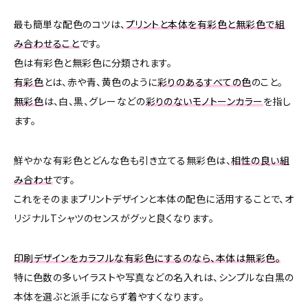
最も簡単な配色のコツは、
プリントと本体を有彩色と無彩色で組
み合わせること
です。
色は有彩色と無彩色に分類されます。
有彩色
とは、赤や青、黄色のように
彩りのあるすべての色
のこと。
無彩色
は、白、黒、グレーなどの
彩りのないモノトーンカラー
を指し
ます。
鮮やかな有彩色とどんな色も引き立てる無彩色は、
相性の良い組
み合わせ
です。
これをそのままプリントデザインと本体の配色に活用することで、オ
リジナルTシャツのセンスがグッと良くなります。
印刷デザインをカラフルな有彩色にするのなら、本体は無彩色。
特に色数の多いイラストや写真などの名入れは、シンプルな白黒の
本体を選ぶと派手にならず着やすくなります。