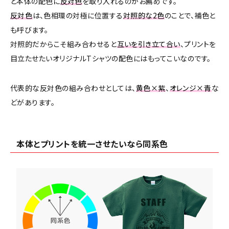
と本体の配色に
反対色
を取り入れるのがお薦めです。
反対色
は、色相環の対極に位置する
対照的な2色
のことで、補色と
も呼びます。
対照的だからこそ組み合わせると
互いを引き立て合い
、プリントを
目立たせたいオリジナルTシャツの配色にはもってこいなのです。
代表的な反対色の組み合わせとしては、
黄色×紫
、
オレンジ×青
な
どがあります。
本体とプリントを統一させたいなら同系色