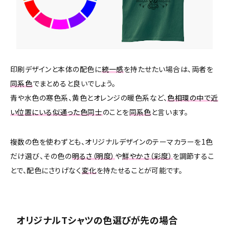
印刷デザインと本体の配色に
統一感
を持たせたい場合は、両者を
同系色
でまとめると良いでしょう。
青や水色の寒色系、黄色とオレンジの暖色系など、
色相環の中で近
い位置にいる似通った色同士
のことを
同系色
と言います。
複数の色を使わずとも、オリジナルデザインのテーマカラーを1色
だけ選び、その色の
明るさ（明度）
や
鮮やかさ（彩度）
を調節するこ
とで、配色にさりげなく
変化
を持たせることが可能です。
オリジナルTシャツの色選びが先の場合