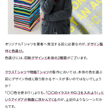
オリジナルTシャツを業者へ発注する前に必要なのが、
デザイン製
作と色選び。
色選びには、
印刷デザインと本体の2種類
がございます。
クラスTシャツ
や
物販Tシャツ
の製作においては、本体の色を選ぶ
前にデザイン作成に取り掛かるケースが多いのではないでしょう
か？
「〇〇色を使おう！」よりも、
「〇〇のイラストやロゴを入れよう！」と
いうアイデアが無数に浮かんでくる
のが、上記のようなシーンだか
らです。