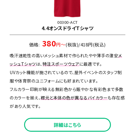
00300-ACT
4.4オンスドライＴシャツ
380
価格:
円～
(税抜)/418円(税込)
吸汗速乾性の高いメッシュ素材で作られたやや薄手の激安
メ
ッシュTシャツ
は、
特注スポーツウェア
に最適です。
UVカット機能が施されているので、屋外イベントのスタッフ制
服や体育祭のユニフォームにも好まれています。
フルカラー印刷が映える無彩色から賑やかな有彩色まで多数
のカラーを揃え、
襟元と本体の色が異なるバイカラー
も存在感
があり人気です。
詳細はこちら