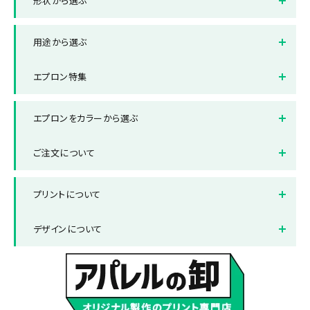
形状から選ぶ
胸当てエプロン
ソムリエエプロン
用途から選ぶ
帆前掛け
飲食店
店舗
エプロン特集
イベント
ノベルティ
デニムエプロン
エプロンをカラーから選ぶ
ホワイト(白色)
ブラック(黒色)
ご注文について
レッド(赤色)
ブルー(青色)
納品までの流れ
送料について
プリントについて
グレー(灰色)
グリーン(緑色)
お支払い方法について
返品と交換について
ネイビー(紺色)
ベージュ・ブラウン(茶色)
プリント方法
色数とご注意点
デザインについて
よくある質問集
プリント範囲
デザインテンプレート
データ作成・入稿方法
書体サンプル