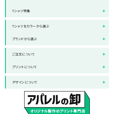
オフィス制服Tシャツ
スポーツ・サークルTシャツ
半袖Tシャツ
長袖Tシャツ
Tシャツ特集
クラスTシャツ
販売用Tシャツ
タンクトップ・ノースリーブ
ドライTシャツ
全面フルカラープリントTシャ
ポケット付きTシャツ
ツ
Tシャツをカラーから選ぶ
レディースサイズTシャツ
キッズサイズTシャツ
厚手Tシャツ
綿100%Tシャツ
ホワイト
ブラック
ブランドから選ぶ
レッド
ブルー
ブランドから選ぶ
Printstar/プリントスター
ご注文について
グレー
グリーン
United Athle/ユナイテッド
LIFEMAX/ライフマックス
アスレ
ネイビー
オレンジ
納品までの流れ
送料について
プリントについて
ピンク
パープル
お支払い方法について
返品と交換について
プリント方法
色数とご注意点
デザインについて
サックス
イエロー
よくある質問集
プリント範囲
デザインテンプレート
データ作成・入稿方法
書体サンプル