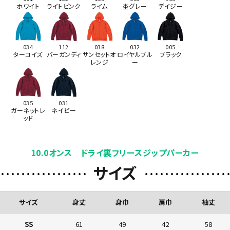
ホワイト
ライトピンク
ライム
杢グレー
デイジー
034
112
038
032
005
ターコイズ
バーガンディ
サンセットオ
ロイヤルブル
ブラック
レンジ
ー
035
031
ガーネットレ
ネイビー
ッド
10.0オンス ドライ裏フリースジップパーカー
サイズ
サイズ
身丈
身巾
肩巾
袖丈
SS
61
49
42
58