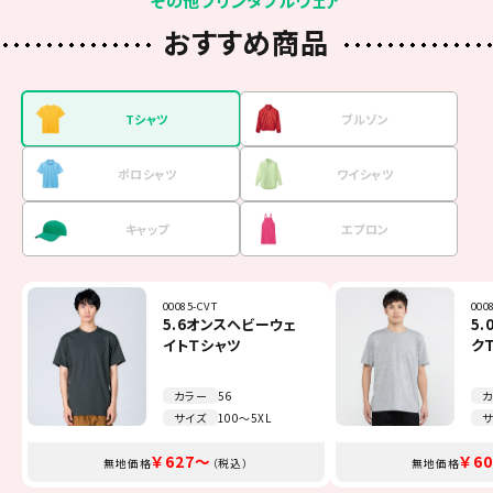
その他プリンタブルウェア
おすすめ商品
Tシャツ
ブルゾン
ポロシャツ
ワイシャツ
キャップ
エプロン
00085-CVT
7061-01
00141-NVP
FB4510U
00700-EVM
TCA-014
000
MJ0
001
FB4
MC6
FK7
5.6オンスヘビーウェ
マイクロリップストッ
5.8オンスT／Cポロシ
オックスフォード長袖
イベントメッシュキャ
Beeエプロン
5
ベ
4
オ
リ
ミ
イトＴシャツ
プイベントブルゾン
ャツ（ポケット無し）
シャツ
ップ
ク
ポ
シ
（一重）
カラー
カラー
カラー
カラー
カラー
カラー
56
12
11
13
51
7
カ
カ
カ
カ
カ
カ
サイズ
サイズ
サイズ
サイズ
サイズ
サイズ
100～5XL
S～XXXXL
SS～5L
SS～4L
F～JL
F
サ
サ
サ
サ
サ
サ
￥1,738～
￥1,100～
￥3,245～
￥1,375～
￥627～
￥308～
￥1,
￥3,
￥1,
￥6
￥8
￥7
無地価格
無地価格
無地価格
無地価格
無地価格
無地価格
（税込）
（税込）
（税込）
（税込）
（税込）
（税込）
無地価格
無地価格
無地価格
無地価格
無地価格
無地価格