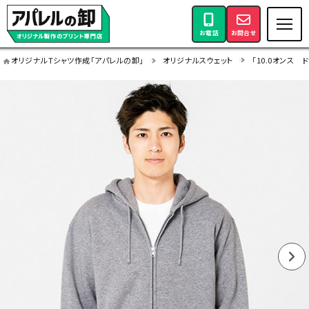
お電話
お問合せ
オリジナルTシャツ作成「アパレルの卸」
オリジナルスウェット
「10.0オンス 