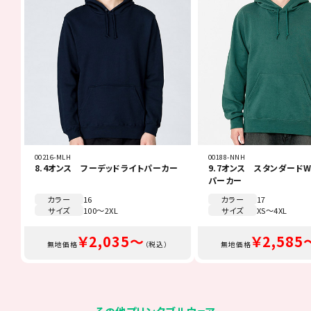
00216-MLH
00188-NNH
8.4オンス フーデッドライトパーカー
9.7オンス スタンダード
パーカー
カラー
16
カラー
17
サイズ
100～2XL
サイズ
XS～4XL
￥2,035～
￥2,585
無地価格
（税込）
無地価格