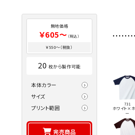
無地価格
￥605～
（税込）
￥550～（税抜）
20
枚から製作可能
本体カラー
サイズ
731
プリント範囲
ホワイト×ネ
ー
完売商品