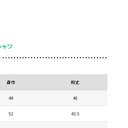
シャツ
身巾
裄丈
49
40
52
43.5