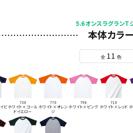
5.6オンスラグランＴ
本体カラ
11
全
色
730
770
796
710
イビ
ホワイト×ゴール
ホワイト×オレン
ホワイト×ピンク
ホワイト×レッド
ホ
ドイエロー
ジ