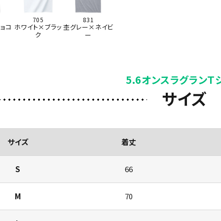
705
831
ョコ
ホワイト×ブラッ
杢グレー×ネイビ
ク
ー
5.6オンスラグランＴ
サイズ
サイズ
着丈
S
66
M
70