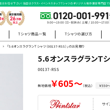
シャツ作成はお任せ下さい！当店はクラス・イベントスタッフＴシャツのオリジナル制作激安専門店で
Tシャツ商品一覧
Tシャツの選び方
ツ
「5.6オンスラグランＴシャツ（00137-RSS）」のお見積り
5.6オンスラグランＴ
店舗制服
オフィス制服
ポロシャツ
スウェット・
ワイシャツ
00137-RSS
パーカー
販売用
￥605～
無地価格
（税込）
￥550
サイ