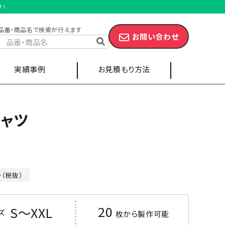
す！
品番・商品名で検索が行えます
お問い合わせ
実績事例
お見積もり方法
シャツ
スポーツ・サークル
キャップ
エプロン
～（税抜）
20
S～XXL
ズ
枚から製作可能