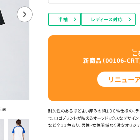
長袖Tシャツ
タンクトップ
半袖
レディース対応
こ
新商品（00106-C
リニュー
ー
グリーン
ネイビー
オレンジ
ピンク
パープル
ポケット付きTシャツ
厚手Tシャツ
綿100
正面
耐久性のあるほどよい厚みの綿１００％仕様の、ラ
で、ロゴプリントが映えるオーソドックスなデザイン
など全１１色あり、男性・女性関係なく激安オリジナ