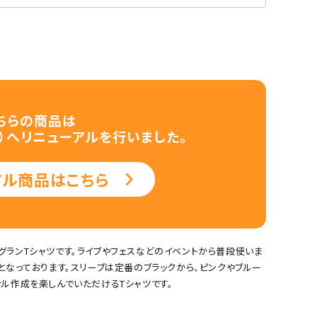
ちらの商品は
RT）へリニューアル
を行いました。
アル商品はこちら
サックス
イエロー
%Tシャツ
グランTシャツです。ライブやフェスなどのイベントから普段使いま
となっております。スリーブは定番のブラックから、ピンクやブルー
ル作成を楽しんでいただけるTシャツです。