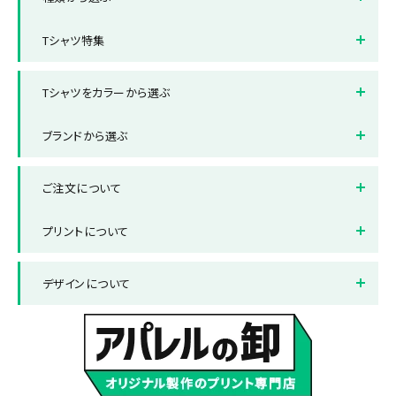
オフィス制服Tシャツ
スポーツ・サークルTシャツ
半袖Tシャツ
長袖Tシャツ
Tシャツ特集
クラスTシャツ
販売用Tシャツ
タンクトップ・ノースリーブ
ドライTシャツ
全面フルカラープリントTシャ
ポケット付きTシャツ
ツ
Tシャツをカラーから選ぶ
レディースサイズTシャツ
キッズサイズTシャツ
厚手Tシャツ
綿100%Tシャツ
ホワイト
ブラック
ブランドから選ぶ
レッド
ブルー
ブランドから選ぶ
Printstar/プリントスター
ご注文について
グレー
グリーン
United Athle/ユナイテッド
LIFEMAX/ライフマックス
アスレ
ネイビー
納品までの流れ
オレンジ
送料について
プリントについて
ピンク
お支払い方法について
パープル
返品と交換について
プリント方法
色数とご注意点
デザインについて
サックス
よくある質問集
イエロー
プリント範囲
デザインテンプレート
データ作成・入稿方法
書体サンプル