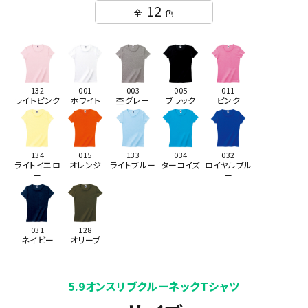
12
全
色
132
001
003
005
011
ライトピンク
ホワイト
杢グレー
ブラック
ピンク
134
015
133
034
032
ライトイエロ
オレンジ
ライトブルー
ターコイズ
ロイヤルブル
ー
ー
031
128
ネイビー
オリーブ
5.9オンスリブクルーネックＴシャツ