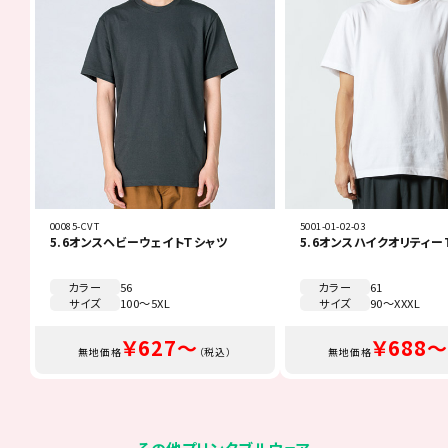
00085-CVT
5001-01-02-03
5.6オンスヘビーウェイトＴシャツ
5.6オンスハイクオリティー
カラー
56
カラー
61
サイズ
100～5XL
サイズ
90～XXXL
￥627～
￥688～
無地価格
（税込）
無地価格
その他プリンタブルウェア