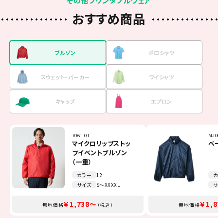
おすすめ商品
ブルゾン
ポロシャツ
スウェット・
パーカー
ワイシャツ
キャップ
エプロン
7061-01
00141-NVP
00216-MLH
FB4510U
00700-EVM
TCA-014
MJ0
001
001
FB4
MC6
FK7
マイクロリップストッ
5.8オンスT／Cポロシ
8.4オンス フーデッ
オックスフォード長袖
イベントメッシュキャ
Beeエプロン
ベ
4
9
オ
リ
ミ
プイベントブルゾン
ャツ（ポケット無し）
ドライトパーカー
シャツ
ップ
ポ
ー
シ
（一重）
カ
カラー
カラー
カラー
カラー
カラー
カラー
12
11
16
13
51
7
カ
カ
カ
カ
カ
カ
サイズ
サイズ
サイズ
サイズ
サイズ
サイズ
S～XXXXL
SS～5L
100～2XL
SS～4L
F～JL
F
サ
サ
サ
サ
サ
サ
￥1,738～
￥1,100～
￥2,035～
￥3,245～
￥1,375～
￥308～
￥1,
￥2,
￥3,
￥1,
￥8
￥7
無地価格
無地価格
無地価格
無地価格
無地価格
無地価格
（税込）
（税込）
（税込）
（税込）
（税込）
（税込）
無地価格
無地価格
無地価格
無地価格
無地価格
無地価格