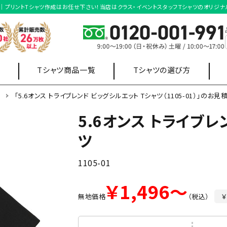
のお見積り｜プリントTシャツ作成はお任せ下さい！当店はクラス・イベントスタッフＴシャツのオリ
Tシャツ商品一覧
Tシャツの選び方
ツ
「5.6オンス トライブレンド ビッグシルエット Tシャツ（1105-01）」のお見
5.6オンス トライブレ
店舗制服
オフィス制服
ツ
ポロシャツ
スウェット・
ワイシャツ
パーカー
1105-01
販売用
￥1,496～
無地価格
（税込）
￥