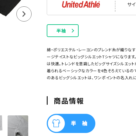
長袖Tシャツ
タンクトップ
サイ
半袖
綿・ポリエステル・レーヨンのブレンド糸が織りなす「5
ージテイストなビッグシルエットTシャツになります
は快適。トレンドを意識したビッグサイズシルエッ
着られるベーシックなカラーを4色そろえているの
のあるビッグシルエットは、ワンポイントの名入れ
ー
グリーン
ネイビー
オレンジ
ピンク
パープル
ポケット付きTシャツ
厚手Tシャツ
綿100
商品情報