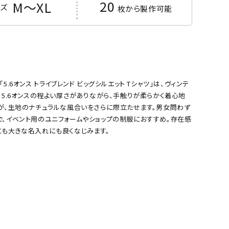
20
M～XL
ズ
枚から製作可能
.6オンス トライブレンド ビッグシルエット Tシャツ」は、ヴィンテ
。5.6オンスの程よい厚さがありながら、手触りが柔らかく着心地
トが、生地のナチュラルな風合いをさらに際立たせます。男女問わず
で、イベント用のユニフォームやショップの制服におすすめ。存在感
にも大きな名入れにも良くなじみます。
サックス
イエロー
%Tシャツ