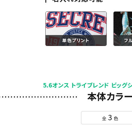
単色プリント
フ
5.6オンス トライブレンド ビッグ
本体カラ
3
全
色