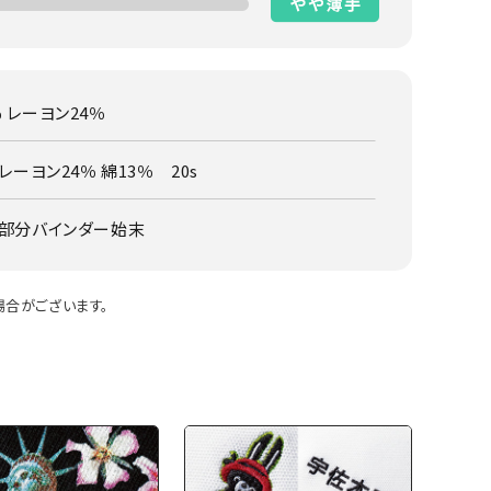
％ レーヨン24％
ーヨン24％ 綿13％ 20s
ム部分バインダー始末
合がございます。