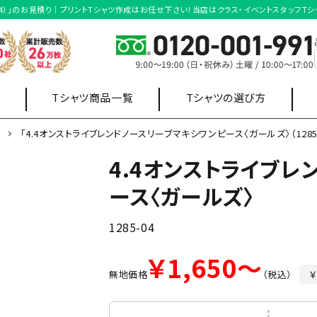
5-04）」のお見積り｜プリントTシャツ作成はお任せ下さい！当店はクラス・イベントスタッフ
Tシャツ商品一覧
Tシャツの選び方
ツ
「4.4オンストライブレンドノースリーブマキシワンピース〈ガールズ〉（1285
4.4オンストライブレ
店舗制服
オフィス制服
ース〈ガールズ〉
ポロシャツ
スウェット・
ワイシャツ
パーカー
1285-04
販売用
￥1,650～
無地価格
（税込）
￥