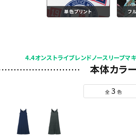
単色プリント
フ
4.4オンストライブレンドノースリーブマ
本体カラ
3
全
色