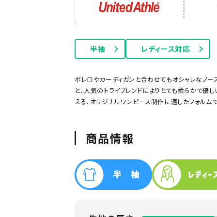
長袖Tシャツ
タンクトップ
半袖
レディース対応
ボレロやカーディガンと合わせてもオシャレなノー
と、人気のトライブレンドによりとても柔らかで優し
える、オリジナルワンピース制作に適したフォルム
ー
グリーン
ネイビー
オレンジ
ピンク
パープル
商品情報
ポケット付きTシャツ
厚手Tシャツ
綿100