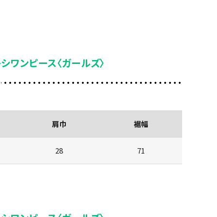
キシワンピース〈ガールズ〉
肩巾
裾幅
28
71