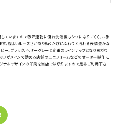
使用していますので吸汗速乾に優れ洗濯後もシワになりにくく、お手
います。程よいルーズさがあり動くたびにふわりと揺れる表情豊かな
イビー、ブラック、ヘザーグレーと定番のラインナップとなりヨガな
タッフがメインで勤める店舗のユニフォームなどのオーダー製作に
リジナルデザインの印刷を当店では承りますので是非ご利用下さ
サックス
イエロー
%Tシャツ