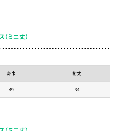
ス（ミニ丈）
身巾
桁丈
49
34
ス（ミニ丈）