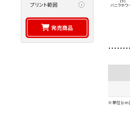
191
プリント範囲
バニラホワ
完売商品
※単位(cm