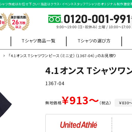
プリントTシャツ作成はお任せ下さい！当店はクラス・イベントスタッフＴシャツのオリジナル制作激安
Tシャツ商品一覧
Tシャツの選び方
ツ
「4.1オンス Tシャツワンピース（ミニ丈）（1367-04）」のお見積り
4.1オンス Tシャツワ
店舗制服
オフィス制服
ポロシャツ
スウェット・
ワイシャツ
1367-04
パーカー
販売用
￥913～
無地価格
（税込）
￥830