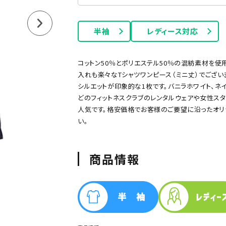
長袖Tシャツ
タンクトップ
半袖
レディース対応
コットン50％とポリエステル50％の混紡素材を
入れも楽々なTシャツワンピース（ミニ丈）でござ
シルエットが印象的な1枚です。バニラホワイト、ネ
どのフィットネスクラブのレンタルウェアや女性ス
人気です。格安価格でお客様のご要望に沿ったオ
い。
ー
グリーン
ネイビー
オレンジ
ピンク
パープル
商品情報
ポケット付きTシャツ
厚手Tシャツ
綿100