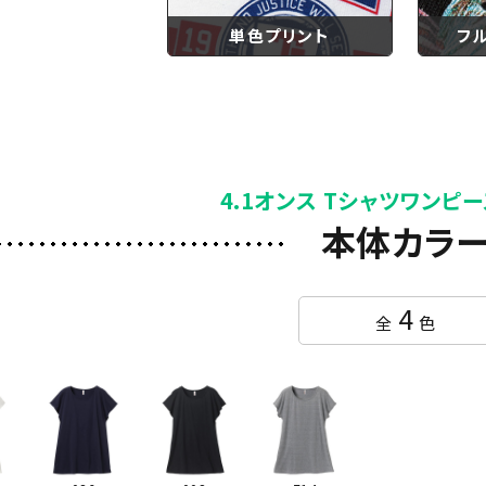
単色プリント
フ
4.1オンス Tシャツワンピー
本体カラ
4
全
色