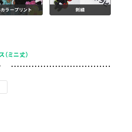
ルカラープリント
刺繍
ス（ミニ丈）
ー