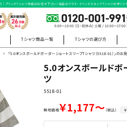
お見積り｜プリントTシャツ作成はお任せ下さい！当店はクラス・イベントスタッフＴシャツのオリ
Tシャツ商品一覧
Tシャツの選び方
ツ
「5.0オンスボールドボーダーショートスリーブTシャツ（5518-01）」のお
5.0オンスボールドボ
店舗制服
オフィス制服
ツ
ポロシャツ
スウェット・
ワイシャツ
パーカー
5518-01
販売用
￥1,177～
無地価格
（税込）
￥