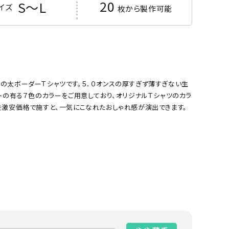
20
S～L
イズ
枚から製作可能
の太ボーダーＴシャツです。５．０オンスの厚すぎず薄すぎない生
トの有る７色のカラーをご用意しており、オリジナルＴシャツのカラ
を激安価格で施すと、一気にこなれたおしゃれ感が演出できます。
サックス
イエロー
%Tシャツ