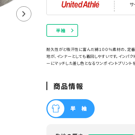
長袖Tシャツ
タンクトップ
サ
半袖
耐久性がと吸汗性に富んだ綿１００％素材の、定番
地が、インナーとしても着回しやすいです。インパク
ーにマッチした差し色となるワンポイントプリント
ー
グリーン
ネイビー
オレンジ
ピンク
パープル
商品情報
ポケット付きTシャツ
厚手Tシャツ
綿100