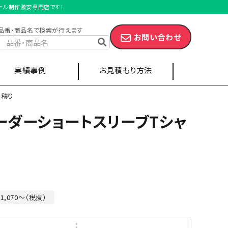
ジナル制作激安専門店です！
品番・商品名で検索が行えます
お問い合わせ
実績事例
お見積もり方法
見積り
ーダーショートスリーブTシャ
スポーツ・サークル
キャップ
エプロン
1,070～（税抜）