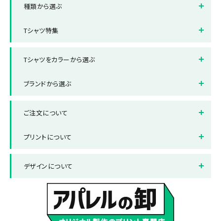
種類から選ぶ
オフィス制服Tシャツ
スポーツ・サークルTシャツ
半袖Tシャツ
長袖Tシャツ
Tシャツ特集
クラスTシャツ
販売用Tシャツ
タンクトップ・ノースリーブ
ドライTシャツ
全面フルカラープリントTシャ
ポケット付きTシャツ
ツ
Tシャツをカラーから選ぶ
レディースサイズTシャツ
キッズサイズTシャツ
厚手Tシャツ
綿100%Tシャツ
ホワイト
ブラック
ブランドから選ぶ
レッド
ブルー
ブランドから選ぶ
Printstar/プリントスター
ご注文について
グレー
グリーン
United Athle/ユナイテッド
LIFEMAX/ライフマックス
アスレ
ネイビー
納品までの流れ
オレンジ
送料について
プリントについて
ピンク
お支払い方法について
パープル
返品と交換について
プリント方法
色数とご注意点
デザインについて
サックス
よくある質問集
イエロー
プリント範囲
デザインテンプレート
データ作成・入稿方法
書体サンプル