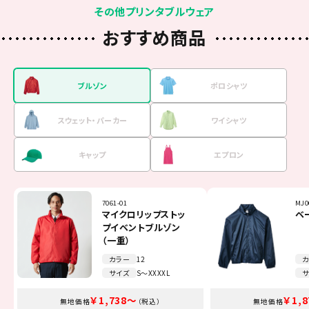
その他プリンタブルウェア
おすすめ商品
ブルゾン
ポロシャツ
スウェット・
パーカー
ワイシャツ
キャップ
エプロン
7061-01
00141-NVP
00216-MLH
FB4510U
00700-EVM
TCA-014
MJ0
001
001
FB4
MC6
FK7
マイクロリップストッ
5.8オンスT／Cポロシ
8.4オンス フーデッ
オックスフォード長袖
イベントメッシュキャ
Beeエプロン
ベ
4
9
オ
リ
ミ
プイベントブルゾン
ャツ（ポケット無し）
ドライトパーカー
シャツ
ップ
ポ
ー
シ
（一重）
カ
カラー
カラー
カラー
カラー
カラー
カラー
12
11
16
13
51
7
カ
カ
カ
カ
カ
カ
サイズ
サイズ
サイズ
サイズ
サイズ
サイズ
S～XXXXL
SS～5L
100～2XL
SS～4L
F～JL
F
サ
サ
サ
サ
サ
サ
￥1,738～
￥1,100～
￥2,035～
￥3,245～
￥1,375～
￥308～
￥1,
￥2,
￥3,
￥1,
￥8
￥7
無地価格
無地価格
無地価格
無地価格
無地価格
無地価格
（税込）
（税込）
（税込）
（税込）
（税込）
（税込）
無地価格
無地価格
無地価格
無地価格
無地価格
無地価格