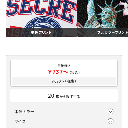
単色プリント
フルカラープリン
無地価格
￥737～
（税込）
￥670～（税抜）
20
枚から製作可能
本体カラー
サイズ