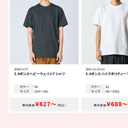
00085-CVT
5001-01-02-03
5.6オンスヘビーウェイトＴシャツ
5.6オンスハイクオリティー
カラー
56
カラー
61
サイズ
100～5XL
サイズ
90～XXXL
￥627～
￥688～
無地価格
（税込）
無地価格