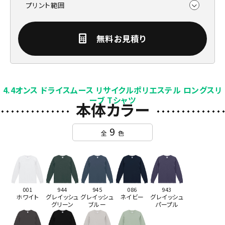
プリント範囲
無料お見積り
4.4オンス ドライスムース リサイクルポリエステル ロングスリ
ーブ Tシャツ
本体カラー
9
全
色
001
944
945
086
943
ホワイト
グレイッシュ
グレイッシュ
ネイビー
グレイッシュ
グリーン
ブルー
パープル