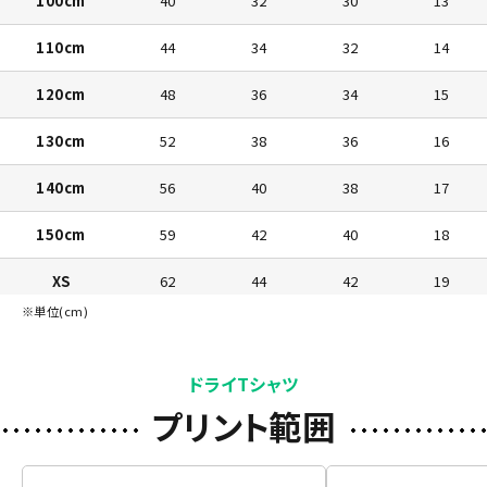
100cm
40
32
30
13
110cm
44
34
32
14
120cm
48
36
34
15
130cm
52
38
36
16
140cm
56
40
38
17
150cm
59
42
40
18
XS
62
44
42
19
※単位(cm)
S
65
47
44
20
M
68
50
46
21
ドライTシャツ
プリント範囲
L
71
53
48
22
2L
74
56
50
23