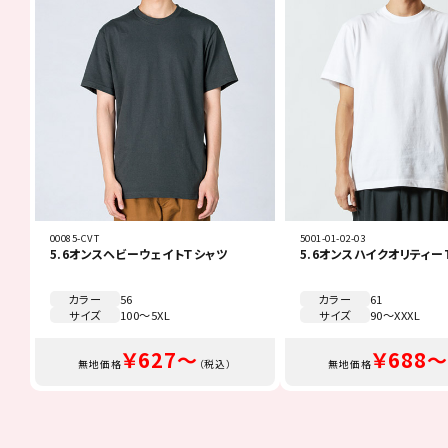
00085-CVT
5001-01-02-03
5.6オンスヘビーウェイトＴシャツ
5.6オンスハイクオリティー
カラー
56
カラー
61
サイズ
100～5XL
サイズ
90～XXXL
￥627～
￥688～
無地価格
（税込）
無地価格