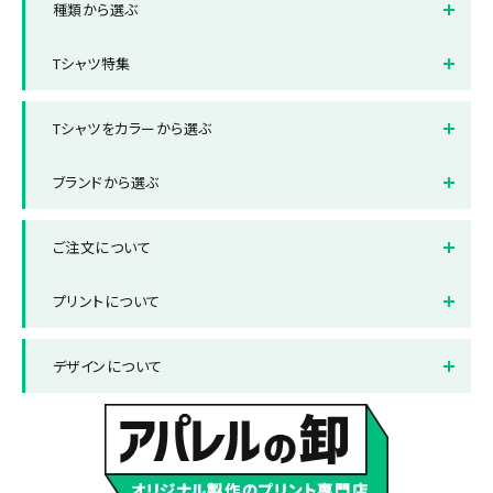
種類から選ぶ
オフィス制服Tシャツ
スポーツ・サークルTシャツ
半袖Tシャツ
長袖Tシャツ
Tシャツ特集
クラスTシャツ
販売用Tシャツ
タンクトップ・ノースリーブ
ドライTシャツ
全面フルカラープリントTシャ
ポケット付きTシャツ
ツ
Tシャツをカラーから選ぶ
レディースサイズTシャツ
キッズサイズTシャツ
厚手Tシャツ
綿100%Tシャツ
ホワイト
ブラック
ブランドから選ぶ
レッド
ブルー
ブランドから選ぶ
Printstar/プリントスター
ご注文について
グレー
グリーン
United Athle/ユナイテッド
LIFEMAX/ライフマックス
アスレ
ネイビー
納品までの流れ
オレンジ
送料について
プリントについて
ピンク
お支払い方法について
パープル
返品と交換について
プリント方法
色数とご注意点
デザインについて
サックス
よくある質問集
イエロー
プリント範囲
デザインテンプレート
データ作成・入稿方法
書体サンプル