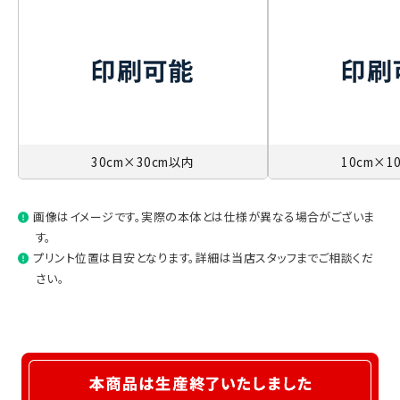
3L
77
60
53
25
4L
80
64
56
26
5L
82
68
59
27
30cm×30cm以内
10cm×1
画像はイメージです。実際の本体とは仕様が異なる場合がございま
す。
プリント位置は目安となります。詳細は当店スタッフまでご相談くだ
さい。