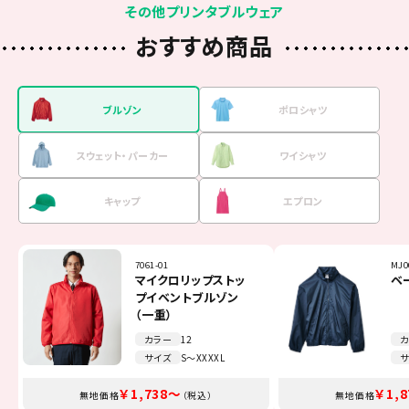
その他プリンタブルウェア
おすすめ商品
ブルゾン
ポロシャツ
スウェット・
パーカー
ワイシャツ
キャップ
エプロン
7061-01
00141-NVP
00216-MLH
FB4510U
00700-EVM
TCA-014
MJ0
001
001
FB4
MC6
FK7
マイクロリップストッ
5.8オンスT／Cポロシ
8.4オンス フーデッ
オックスフォード長袖
イベントメッシュキャ
Beeエプロン
ベ
4
9
オ
リ
ミ
プイベントブルゾン
ャツ（ポケット無し）
ドライトパーカー
シャツ
ップ
ポ
ー
シ
（一重）
カ
カラー
カラー
カラー
カラー
カラー
カラー
12
11
16
13
51
7
カ
カ
カ
カ
カ
カ
サイズ
サイズ
サイズ
サイズ
サイズ
サイズ
S～XXXXL
SS～5L
100～2XL
SS～4L
F～JL
F
サ
サ
サ
サ
サ
サ
￥1,738～
￥1,100～
￥2,035～
￥3,245～
￥1,375～
￥308～
￥1,
￥2,
￥3,
￥1,
￥8
￥7
無地価格
無地価格
無地価格
無地価格
無地価格
無地価格
（税込）
（税込）
（税込）
（税込）
（税込）
（税込）
無地価格
無地価格
無地価格
無地価格
無地価格
無地価格