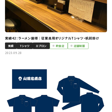
実績42：ラーメン屋様｜従業員用オリジナルTシャツ・帆前掛け
実績
Tシャツ
エプロン
飲食店
店舗制服
2023.09.28