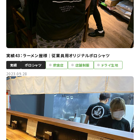
実績43：ラーメン屋様｜従業員用オリジナルポロシャツ
実績
ポロシャツ
飲食店
店舗制服
ドライ生地
2023.09.28