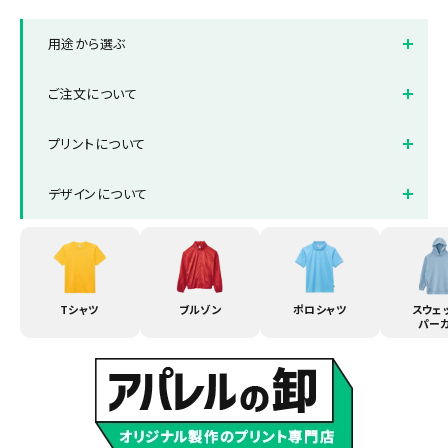
用途から選ぶ
イベントスタッフ用ウェア
飲食店用ユニフォーム
ご注文について
店舗制服用ウェア
オフィス制服用ウェア
お見積り方法一覧
納品までの流れ
プリントについて
スポーツ用ウェア
サークル・部活用ウェア
送料について
お支払い方法について
プリントの方法
刺繍加工について
デザインについて
返品と交換について
よくある質問集
色数とご注意点
生地について
デザインテンプレート
データ作成・入稿方法
書体サンプル
Tシャツ
ブルゾン
ポロシャツ
スウェ
パー