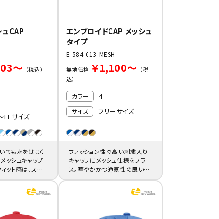
ュCAP
エンブロイドCAP メッシュ
タイプ
E-584-613-MESH
803～
￥1,100～
（税込）
無地価格
（税
込）
1
4
カラー
フリーサイズ
サイズ
～LLサイズ
いても水をはじく
ファッション性の高い刺繍入り
メッシュキャップ
キャップにメッシュ仕様をプラ
フィット感は、スポ
ス。華やかかつ通気性の良いダ
服に好まれます。
ンス用の名入れキャップにお薦
めです。