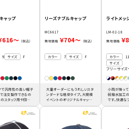
キャップ
リーズナブルキャップ
ライトメッシ
MC6617
LM-02-18
￥616～
￥704～
￥
（税込）
無地価格
（税込）
無地価格
9
F
7
F
1
サイズ
カラー
サイズ
カラー
サイズ
フリーサイズ
クで汎用性の高い帽子
大量オーダーにもうれしいスタ
小雨が降って
安で注文製作できるの
ンダードな格安タイプ。大規模
弱撥水加工の
数のスタッフ用や団体
イベントのオリジナルキャップ
です。快適な
用にも重宝します。
作成や一括購入にも人気です。
ーツや店舗制