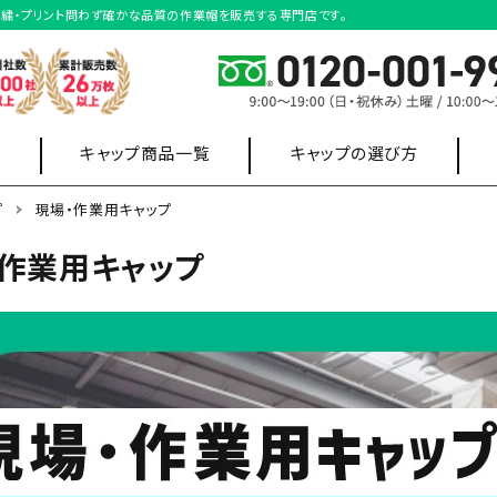
刺繍・プリント問わず確かな品質の作業帽を販売する専門店です。
キャップ商品一覧
キャップの選び方
プ
現場・作業用キャップ
ニット帽タイプ
・作業用キャップ
ポロシャツ
スウェット・
ワイシャツ
パーカー
店舗制服
現場・作業