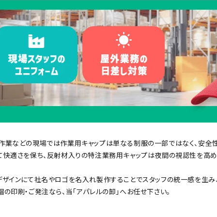
綿100％キャップ
ー
グリーン
ネイビー
オレンジ
ピンク
パープル
作業などの現場では作業用キャップは単なる制服の一部ではなく、安全
て快適さを保ち、反射材入りの特注業務用キャップは夜間の視認性を高め
デザインにて社名やロゴを名入れ製作することでスタッフの統一感を生み
帽の印刷・ご発注なら、当「アパレルの卸」へお任せ下さい。