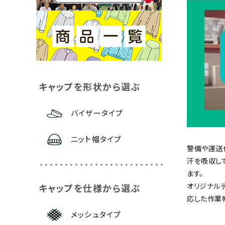
メッシュキャップ
オリジナルキャップを本体カラーから選ぶ
キャップを形状から選ぶ
ホワイト
ブラック
レッド
ブルー
グレ
バイザータイプ
特集から選ぶ
低価格キャップ
ニット帽タイプ
警備や運送
汗を吸収し
ます。
オリジナル
キャップを仕様から選ぶ
応した作業
メッシュタイプ