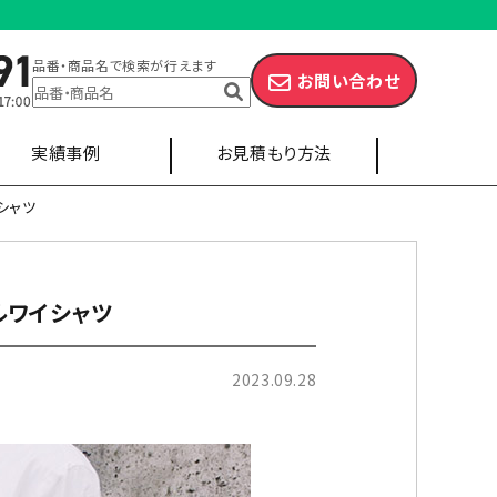
品番・商品名で検索が行えます
お問い合わせ
実績事例
お見積もり方法
シャツ
部活・サークル
ルワイシャツ
キャップ
エプロン
2023.09.28