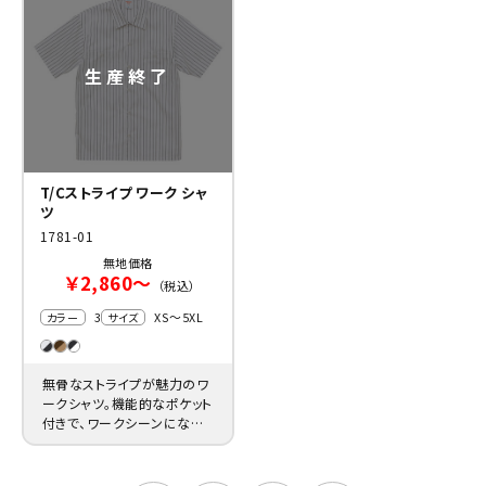
T/Cストライプ ワーク シャ
ツ
1781-01
無地価格
￥2,860～
（税込）
3
XS～5XL
カラー
サイズ
無骨なストライプが魅力のワ
ークシャツ。機能的なポケット
付きで、ワークシーンになじ
みます。カフェやアパレルの制
服にお薦め。