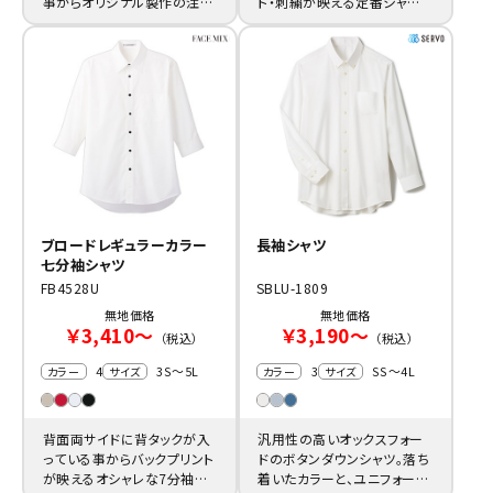
事からオリジナル製作の注文
ト・刺繍が映える定番シャツ
依頼も多数。
です。
ブロードレギュラーカラー
長袖シャツ
七分袖シャツ
FB4528U
SBLU-1809
無地価格
無地価格
￥3,410～
￥3,190～
（税込）
（税込）
4
3S～5L
3
SS～4L
カラー
サイズ
カラー
サイズ
背面両サイドに背タックが入
汎用性の高いオックスフォー
っている事からバックプリント
ドのボタンダウンシャツ。落ち
が映えるオシャレな7分袖Ｙ
着いたカラーと、ユニフォーム