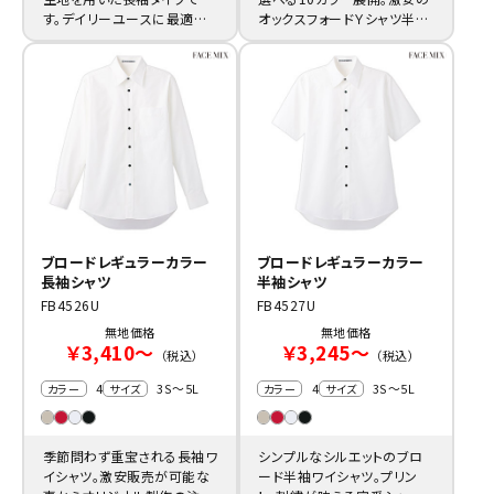
す。デイリーユースに最適な
オックスフォードＹシャツ半袖
ワイシャツ。
タイプ。
ブロードレギュラーカラー
ブロードレギュラーカラー
長袖シャツ
半袖シャツ
FB4526U
FB4527U
無地価格
無地価格
￥3,410～
￥3,245～
（税込）
（税込）
4
3S～5L
4
3S～5L
カラー
サイズ
カラー
サイズ
季節問わず重宝される長袖ワ
シンプルなシルエットのブロ
イシャツ。激安販売が可能な
ード半袖ワイシャツ。プリン