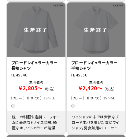
したこだわりの仕様。
ブロードレギュラーカラー
ブロードレギュラーカラー
長袖シャツ
半袖シャツ
FB4534U
FB4535U
無地価格
無地価格
￥2,805～
￥2,420～
（税込）
（税込）
1
3S～5L
1
3S～5L
カラー
サイズ
カラー
サイズ
統一の制服や店舗ユニフォー
ワイシャツの中では安価なブ
ムに最適な9サイズ展開。綺
ロード生地を用いた激安ワイ
麗なホワイトカラーが清潔感
シャツ。男女兼用のユニセッ
を演出。
クスタイプ。