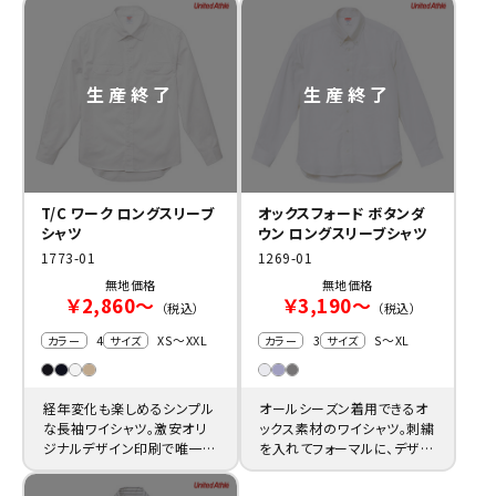
適です。
T/C ワーク ロングスリーブ
オックスフォード ボタンダ
シャツ
ウン ロングスリーブシャツ
1773-01
1269-01
無地価格
無地価格
￥2,860～
￥3,190～
（税込）
（税込）
4
XS～XXL
3
S～XL
カラー
サイズ
カラー
サイズ
経年変化も楽しめるシンプル
オールシーズン着用できるオ
な長袖ワイシャツ。激安オリ
ックス素材のワイシャツ。刺繍
ジナルデザイン印刷で唯一無
を入れてフォーマルに、デザイ
二のワークウェア制作にオス
ンをプリントしてカジュアル
スメです。
に。