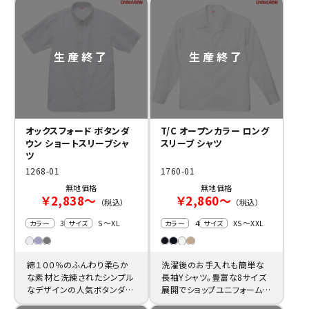
オックスフォード ボタンダ
T/C オープンカラー ロング
ウン ショートスリーブシャ
スリーブ シャツ
ツ
1268-01
1760-01
無地価格
無地価格
￥2,838～
￥2,860～
（税込）
（税込）
3
S～XL
4
XS～XXL
カラー
サイズ
カラー
サイズ
綿１００％のふんわり柔らか
洗濯後のお手入れも簡単な
な素材と洗練されたシンプル
長袖Yシャツ。豊富な8サイズ
なデザインの人気ボタンダウ
展開でショップユニフォーム
ンＹシャツ。
等の激安オリジナル製作に最