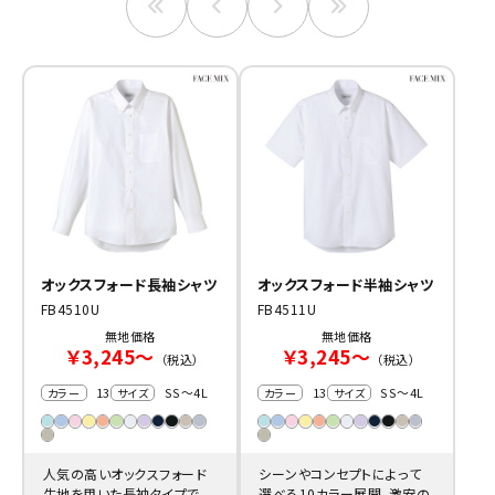
オックスフォード長袖シャツ
オックスフォード半袖シャツ
FB4510U
FB4511U
無地価格
無地価格
￥3,245～
￥3,245～
（税込）
（税込）
13
SS～4L
13
SS～4L
カラー
サイズ
カラー
サイズ
人気の高いオックスフォード
シーンやコンセプトによって
生地を用いた長袖タイプで
選べる10カラー展開。激安の