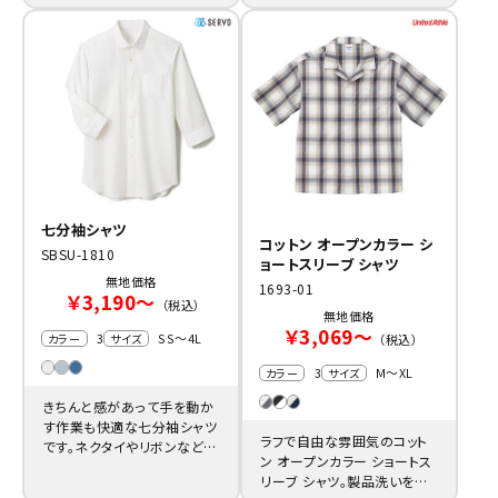
シャツ。
に合わせすいシンプルさが人
気です。
七分袖シャツ
コットン オープンカラー シ
SBSU-1810
ョートスリーブ シャツ
無地価格
1693-01
￥3,190～
（税込）
無地価格
￥3,069～
3
SS～4L
カラー
サイズ
（税込）
3
M～XL
カラー
サイズ
きちんと感があって手を動か
す作業も快適な七分袖シャツ
ラフで自由な雰囲気のコット
です。ネクタイやリボンなど、
ン オープンカラー ショートス
既存の制服にも併せられるの
リーブ シャツ。製品洗いを施
がポイント。