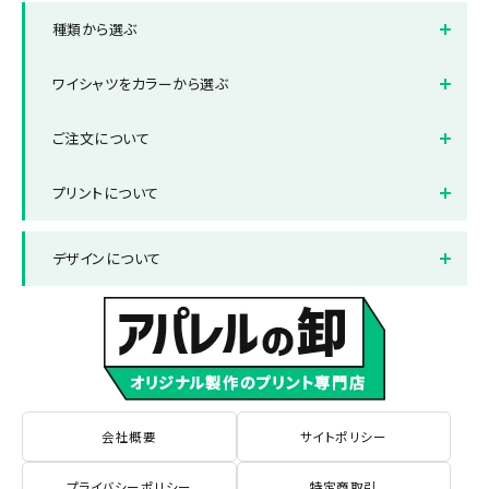
用途から選ぶ一覧
店舗制服用ワイシャツ
種類から選ぶ
イベントユニフォーム用ワイ
オフィス制服用ワイシャツ
シャツ
種類から選ぶ一覧
長袖ワイシャツ
ワイシャツをカラーから選ぶ
部活・サークル用ワイシャツ
半袖ワイシャツ
ボタンダウンワイシャツ
ホワイト(白色)
ブラック(黒色)
ご注文について
レディース対応ワイシャツ
ブルー(青色)
グレー(灰色)
納品までの流れ
送料について
プリントについて
ネイビー(紺色)
イエロー(黄色)
お支払い方法について
返品と交換について
プリント方法
色数とご注意点
ベージュ・ブラウン(茶色)
デザインについて
よくある質問集
プリント範囲
デザインテンプレート
データ作成・入稿方法
書体サンプル
会社概要
サイトポリシー
プライバシーポリシー
特定商取引