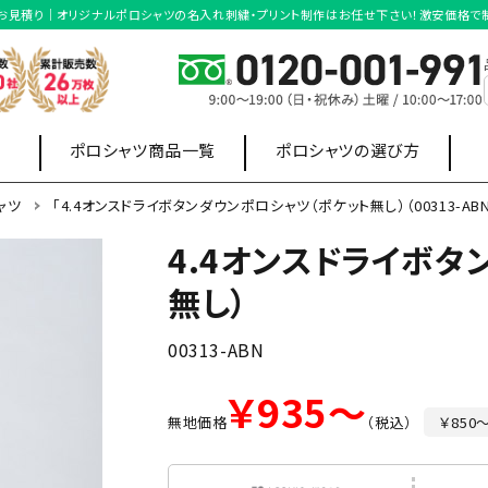
BN）」のお見積り｜オリジナルポロシャツの名入れ刺繍・プリント制作はお任せ下さい！激安価格
ポロシャツ商品一覧
ポロシャツの選び方
ャツ
「4.4オンスドライボタンダウンポロシャツ（ポケット無し）（00313-AB
4.4オンスドライボタ
店舗制服
オフィス制服
無し）
ポロシャツ
スウェット・
ワイシャツ
パーカー
00313-ABN
長袖ポロシャツ
ボタンダウンポロシャ
￥935～
無地価格
（税込）
￥850