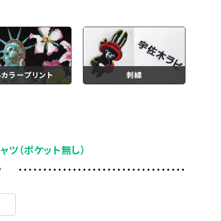
ルカラープリント
刺繍
ャツ（ポケット無し）
ー