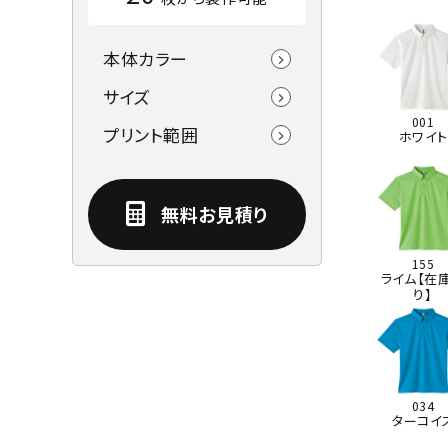
本体カラー
サイズ
001
プリント範囲
ホワイト
無料お見積り
155
ライム【在
り】
034
ターコイ