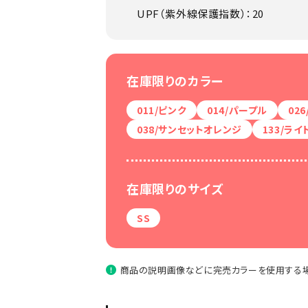
UPF（紫外線保護指数）：20
在庫限りのカラー
011/ピンク
014/パープル
02
038/サンセットオレンジ
133/ラ
在庫限りのサイズ
SS
商品の説明画像などに完売カラーを使用する場