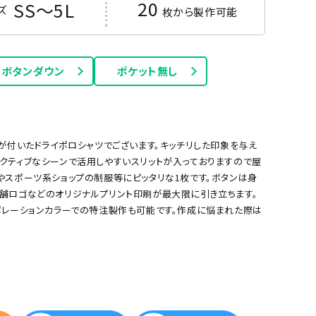
20
SS～5L
ズ
枚から製作可能
ボタンダウン
ポケット無し
が付いたドライポロシャツでございます。キッチリした印象を与え
クティブなシーンで活用しやすいスリットが入っておりますので屋
サックス
イエロー
やスポーツ系ショップの制服等にピッタリな1枚です。ボタンは身
舗ロゴなどのオリジナルプリント印刷が最大限に引き立ちます。
ポレーションカラーでの特注製作も可能です。作成に悩まれた際は