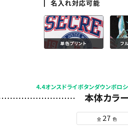
名入れ対応可能
単色プリント
フ
4.4オンスドライボタンダウンポロシ
本体カラ
27
全
色