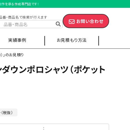
で制作を承る作成専門店です！
品番・商品名で検索が行えます
お問い合わせ
実績事例
お見積もり方法
N）」のお見積り
ンダウンポロシャツ（ポケット
スポーツ・部活
キャップ
エプロン
ツ
ポケット付きポロシャツ
～（税抜）