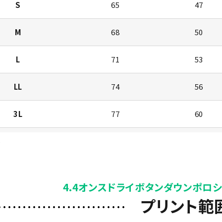
S
65
47
M
68
50
L
71
53
LL
74
56
3L
77
60
4L
80
64
)
5L
82
68
4.4オンスドライボタンダウンポロシ
プリント範