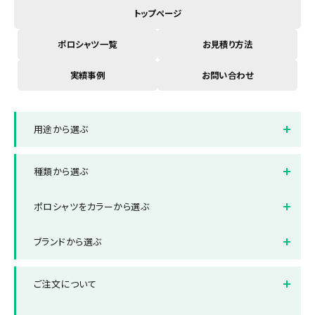
トップページ
ポロシャツ一覧
お見積り方法
実績事例
お問い合わせ
用途から選ぶ
イベントスタッフ用ブルゾン
店舗制服ポロシャツ
種類から選ぶ
オフィス制服ポロシャツ
スポーツ・部活ポロシャツ
半袖ポロシャツ
長袖ポロシャツ
ポロシャツをカラーから選ぶ
ボタンダウンポロシャツ
ポケット付きポロシャツ
ホワイト
ブラック
ブランドから選ぶ
ポケット無しポロシャツ
ドライポロシャツ
レッド
ブルー
ブランドから選ぶ
Printstar/プリントスター
レディース対応ポロシャツ
キッズ対応ポロシャツ
ご注文について
グレー
グリーン
United Athle/ユナイテッド
LIFEMAX/ライフマックス
ビッグ対応ポロシャツ
アスレ
ネイビー
オレンジ
納品までの流れ
送料について