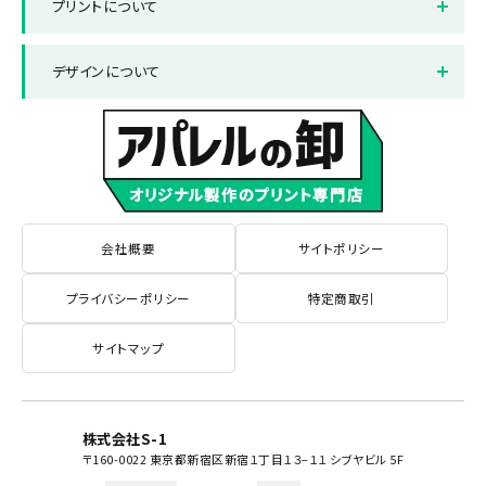
プリントについて
ピンク
パープル
お支払い方法について
返品と交換について
プリント方法
色数とご注意点
デザインについて
サックス
イエロー
よくある質問集
プリント範囲
デザインテンプレート
データ作成・入稿方法
書体サンプル
会社概要
サイトポリシー
プライバシーポリシー
特定商取引
サイトマップ
株式会社S-1
〒160-0022 東京都新宿区新宿１丁目１３−１１ シブヤビル 5F