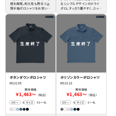
感を再現。耐久性も際立つ上
るシンプルデザインのドライ
質半袖ポロシャツをお安い価
ポロ。すっきり着やすく、さっ
格で販売中。ロゴ入れ等もお
ぱり美しいネックラインは見
任せ！
事。
ボタンダウンポロシャツ
ホリゾンカラーポロシャツ
MS3109
MS3110
無地価格
無地価格
￥1,463～
￥1,463～
（税込）
（税込）
6
XS～4L
6
S～4L
カラー
サイズ
カラー
サイズ