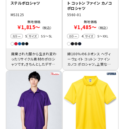
ステルポロシャツ
ト コットン ファイン カノコ
ポロシャツ
MS3125
5560-01
無地価格
無地価格
￥1,815～
￥1,485～
（税込）
（税込）
5
SS～5L
4
S～XXL
カラー
サイズ
カラー
サイズ
廃棄された服から生まれ変わ
綿100％の6.0オンス ヘヴィ
ったリサイクル素材のポロシ
ーウェイト コットン ファイン
ャツです。きちんとしたデザイ
カノコ ポロシャツ。上質な店
ンと機能性の良さはオフィス
舗ユニフォーム製作に。
にもぴったり。