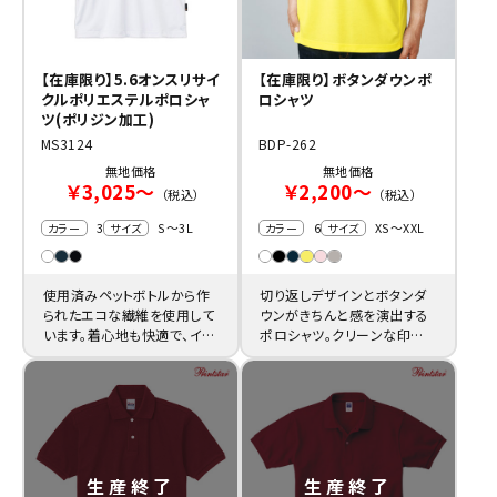
【在庫限り】5.6オンスリサイ
【在庫限り】ボタンダウンポ
クルポリエステルポロシャ
ロシャツ
ツ(ポリジン加工)
MS3124
BDP-262
無地価格
無地価格
￥3,025～
￥2,200～
（税込）
（税込）
3
S～3L
6
XS～XXL
カラー
サイズ
カラー
サイズ
使用済みペットボトルから作
切り返しデザインとボタンダ
られたエコな繊維を使用して
ウンがきちんと感を演出する
います。着心地も快適で、イベ
ポロシャツ。クリーンな印象
ント用ユニフォームの制作に
があるので名入れ制服の格
ピッタリです。
安製作に最適です。