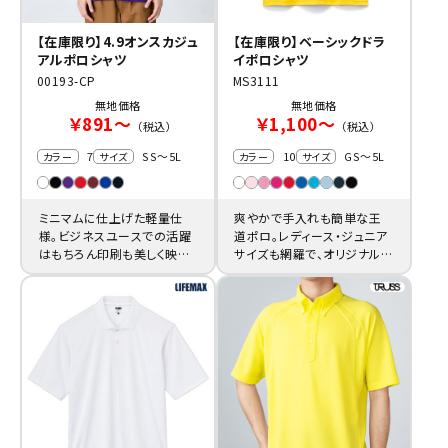
【在庫限り】4.9オンスカジュ
【在庫限り】ベーシックドラ
アルポロシャツ
イポロシャツ
00193-CP
MS3111
無地価格
無地価格
￥891～
￥1,100～
（税込）
（税込）
7
SS～5L
10
GS～5L
カラー
サイズ
カラー
サイズ
ミニマムに仕上げた軽量仕
爽やかで手入れも簡単な王
様。ビジネスユースでの活躍
道ポロ。レディース・ジュニア
はもちろん印刷も美しく映え、
サイズも網羅で、オリジナル
自分だけの半袖シャツ作成に
ポロをみんなで楽しむのもア
も向きます。
リ。