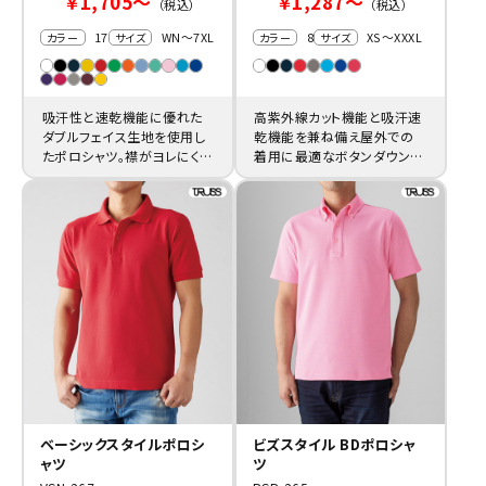
￥1,705～
￥1,287～
（税込）
（税込）
17
WN～7XL
8
XS～XXXL
カラー
サイズ
カラー
サイズ
吸汗性と速乾機能に優れた
高紫外線カット機能と吸汗速
ダブルフェイス生地を使用し
乾機能を兼ね備え屋外での
たポロシャツ。襟がヨレにく
着用に最適なボタンダウンポ
く、店舗制服の名入れ製作に
ロシャツです。スポーツウェア
お薦めです。
の名入れ制作に。
ベーシックスタイルポロシ
ビズスタイル BDポロシャ
ャツ
ツ