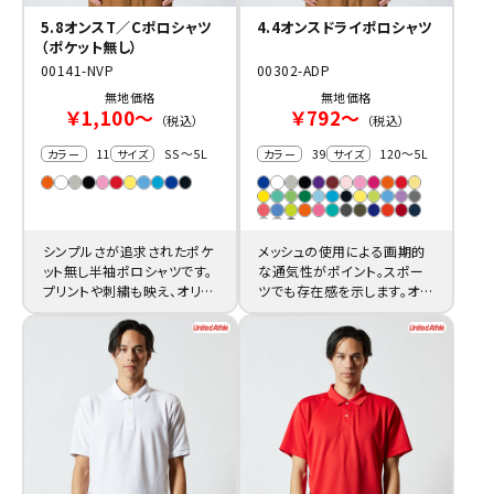
5.8オンスT／Cポロシャツ
4.4オンスドライポロシャツ
（ポケット無し）
00141-NVP
00302-ADP
無地価格
無地価格
￥1,100～
￥792～
（税込）
（税込）
11
SS～5L
39
120～5L
カラー
サイズ
カラー
サイズ
シンプルさが追求されたポケ
メッシュの使用による画期的
ット無し半袖ポロシャツです。
な通気性がポイント。スポー
プリントや刺繍も映え、オリジ
ツでも存在感を示します。オリ
ナル製作に適しています。
ジナルポロシャツのプリント
もぜひ。