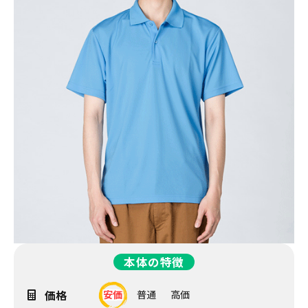
本体の特徴
価格
安価
普通
高価