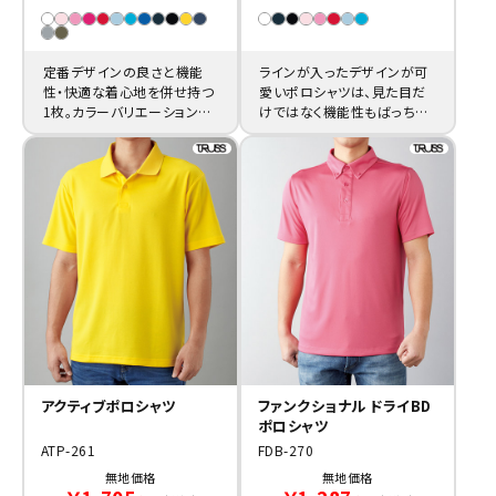
定番デザインの良さと機能
ラインが入ったデザインが可
性・快適な着心地を併せ持つ
愛いポロシャツは、見た目だ
1枚。カラーバリエーションも
けではなく機能性もばっちり。
豊富で名入れ付きの特注制
制服やスポーツウェアなどの
作に向いています。
特注作成に。
アクティブポロシャツ
ファンクショナル ドライBD
ポロシャツ
ATP-261
FDB-270
無地価格
無地価格