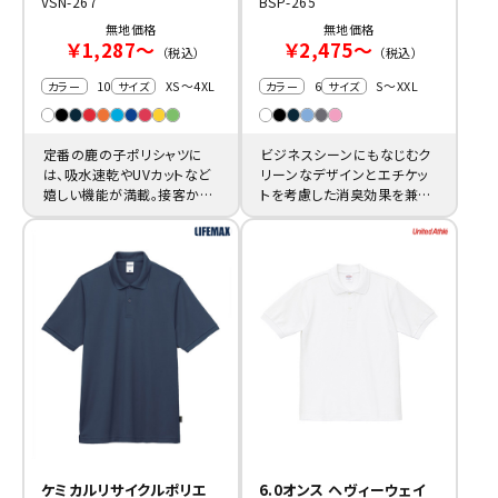
VSN-267
BSP-265
無地価格
無地価格
￥1,287～
￥2,475～
（税込）
（税込）
10
XS～4XL
6
S～XXL
カラー
サイズ
カラー
サイズ
定番の鹿の子ポリシャツに
ビジネスシーンにもなじむク
は、吸水速乾やUVカットなど
リーンなデザインとエチケッ
嬉しい機能が満載。接客から
トを考慮した消臭効果を兼ね
作業服まで幅広い名入れ制
備えたポロシャツは店舗制服
服に活用できます。
の名入れ作成に。
ケミカルリサイクルポリエ
6.0オンス ヘヴィーウェイ