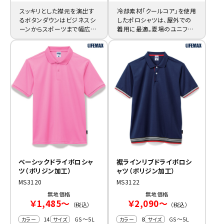
スッキリとした襟元を演出す
冷却素材「クールコア」を使用
るボタンダウンはビジネスシ
したポロシャツは、屋外での
ーンからスポーツまで幅広く
着用に最適。夏場のユニフォ
活用出来る特注ポロシャツ製
ーム製作にピッタリです。
作に。
ベーシックドライポロシャ
裾ラインリブドライポロシ
ツ（ポリジン加工）
ャツ（ポリジン加工）
MS3120
MS3122
無地価格
無地価格
￥1,485～
￥2,090～
（税込）
（税込）
14
GS～5L
8
GS～5L
カラー
サイズ
カラー
サイズ