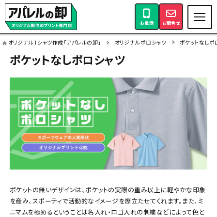
お電話
お問合せ
オリジナルTシャツ作成「アパレルの卸」
オリジナルポロシャツ
ポケットなしポ
ポケットなしポロシャツ
ポケットの無いデザインは、ポケットの実際の重み以上に軽やかな印象
を産み、スポーティで活動的なイメージを際立たせてくれます。また、ミ
ニマムを極めるということは名入れ・ロゴ入れの刺繍などによって色と