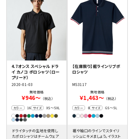
4.7オンス スペシャル ドラ
【在庫限り】裾ラインリブポ
イ カノコ ポロシャツ（ロー
ロシャツ
ブリード）
2020-01-03
MS3117
無地価格
無地価格
￥946～
￥1,463～
（税込）
（税込）
16
XS～5XL
8
GS～5L
カラー
サイズ
カラー
サイズ
ドライタッチの生地を使用し
裾や袖口のラインでスタイリ
たポロシャツはチームウェア
ッシュにキメましょう。イラスト