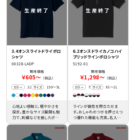
3.4オンスライトドライポロ
6.2オンスドライカノコハイ
シャツ
ブリッドラインポロシャツ
00328-LADP
5192-01
無地価格
無地価格
￥605～
￥1,298～
（税込）
（税込）
11
150～5L
7
XS～2L
カラー
サイズ
カラー
サイズ
心地よい感触と、軽やかさを
ラインが個性を際立たせま
探求。豊かなサイズ展開も魅
す。おしゃれのツボを押さえつ
力で、刺繍などを施したポロ
つ優れた機能も充実。名入れ
シャツ製作も幅広い年代で楽
等も楽しいポロシャツをお安
しめます。
い値段で。