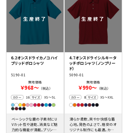
6.2オンスドライカノコハイ
4.7オンスドライシルキータ
ブリッドポロシャツ
ッチポロシャツ（ノンブリー
ド）
5190-01
5090-01
無地価格
無地価格
￥968～
￥990～
（税込）
（税込）
16
XS～5L
8
XS～XXL
カラー
サイズ
カラー
サイズ
ベーシックな鹿の子素材にU
滑らか柔軟、爽やか快感な着
Vカット性や速乾、消臭など魅
心地。発色のよさで、格安のオ
力的な機能が満載。プリント
リジナル制作にも最適。カジ