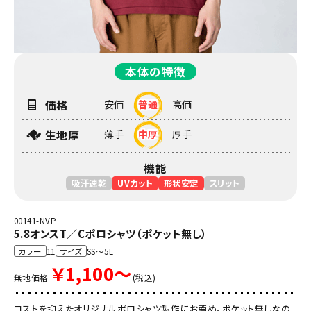
本体の特徴
価格
安価
普通
高価
生地厚
薄手
中厚
厚手
機能
吸汗速乾
UVカット
形状安定
スリット
00141-NVP
5.8オンスT／Cポロシャツ（ポケット無し）
カラー
11
サイズ
SS～5L
￥1,100～
無地価格
(税込)
コストを抑えたオリジナルポロシャツ製作にお薦め。ポケット無しなの