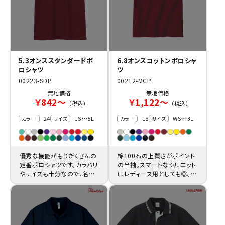
5.3オンススタンダードポ
6.8オンスコットンポロシャ
ロシャツ
ツ
00223-SDP
00212-MCP
無地価格
無地価格
￥842～
￥1,122～
（税込）
（税込）
24
JS～5L
18
WS～3L
カラー
サイズ
カラー
サイズ
優秀な機能がもりだくさんの
綿100％の上質さがポイント
定番ポロシャツです。カラバリ
の半袖。スマートなシルエット
やサイズも十分なので、名入
はレディース用としても◎。極
れ・ロゴ入れでオリジナリティ
上の一枚をぜひともご購入く
を演出。
ださい。