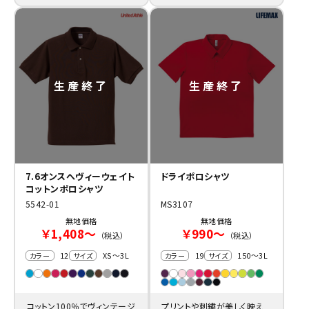
を施して店舗やオフィスでも
ュアル過ぎない３つボタンも
大活躍。
ナイス。
7.6オンスへヴィーウェイト
ドライポロシャツ
コットンポロシャツ
5542-01
MS3107
無地価格
無地価格
￥1,408～
￥990～
（税込）
（税込）
12
XS～3L
19
150～3L
カラー
サイズ
カラー
サイズ
コットン100％でヴィンテージ
プリントや刺繍が美しく映え