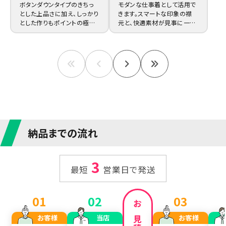
ボタンダウンタイプのきちっ
モダンな仕事着として活用で
とした上品さに加え、しっかり
きます。スマートな印象の襟
とした作りもポイントの極上
元と、快適素材が見事に一体
の一枚を格安で販売いたしま
化。オーダーメイドにもしっか
す。
り対応。
納品までの流れ
3
最短
営業日で発送
01
02
03
お客様
当店
お客様