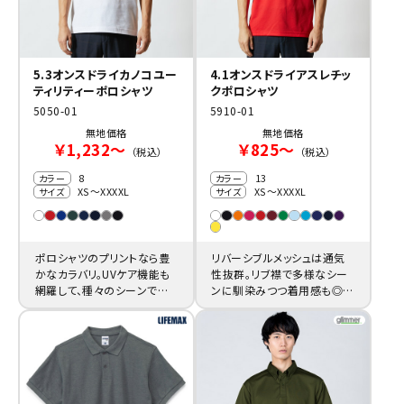
5.3オンスドライカノコユー
4.1オンスドライアスレチッ
ティリティーポロシャツ
クポロシャツ
5050-01
5910-01
無地価格
無地価格
￥1,232～
￥825～
（税込）
（税込）
8
13
カラー
カラー
XS～XXXXL
XS～XXXXL
サイズ
サイズ
ポロシャツのプリントなら豊
リバーシブルメッシュは通気
かなカラバリ。UVケア機能も
性抜群。リブ襟で多様なシー
網羅して、種々のシーンで活
ンに馴染みつつ着用感も◎。
躍請け合いです。
印刷や刺繍もバリバリ楽しん
で下さい.。