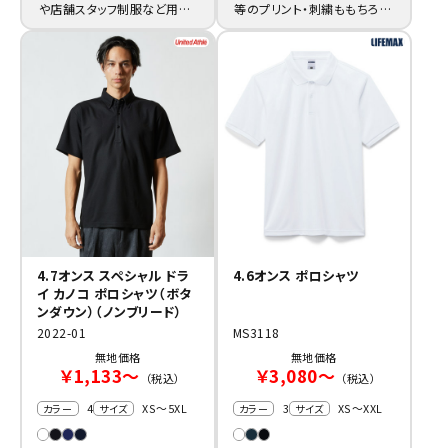
や店舗スタッフ制服など用途
等のプリント・刺繍ももちろん
を問わず活躍するオリジナル
フルカラーで対応いたします。
の1枚に。
4.7オンス スペシャル ドラ
4.6オンス ポロシャツ
イ カノコ ポロシャツ（ボタ
ンダウン）（ノンブリード）
2022-01
MS3118
無地価格
無地価格
￥1,133～
￥3,080～
（税込）
（税込）
4
XS～5XL
3
XS～XXL
カラー
サイズ
カラー
サイズ