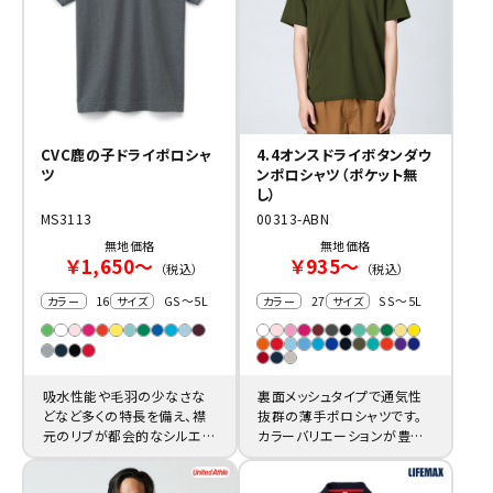
CVC鹿の子ドライポロシャ
4.4オンスドライボタンダウ
ツ
ンポロシャツ（ポケット無
し）
MS3113
00313-ABN
無地価格
無地価格
￥1,650～
￥935～
（税込）
（税込）
16
GS～5L
27
SS～5L
カラー
サイズ
カラー
サイズ
吸水性能や毛羽の少なさな
裏面メッシュタイプで通気性
どなど多くの特長を備え、襟
抜群の薄手ポロシャツです。
元のリブが都会的なシルエッ
カラーバリエーションが豊富
トを演出するポロシャツを激
となり本体価格も激安にて販
安でどうぞ。
売中。