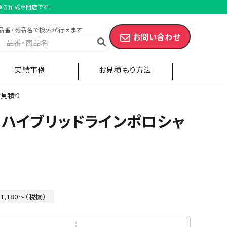
を承る作成専門店です！
品番・商品名で検索が行えます
お問い合わせ
実績事例
お見積もり方法
お見積り
コハイブリッドラインポロシャ
スポーツ・部活
キャップ
エプロン
ツ
ポケット付きポロシャツ
1,180～（税抜）