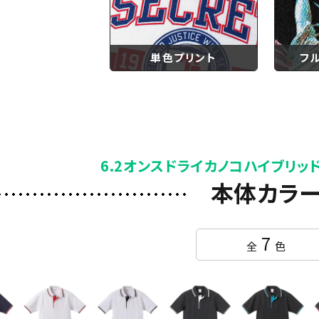
単色プリント
フ
6.2オンスドライカノコハイブリッ
本体カラ
7
全
色