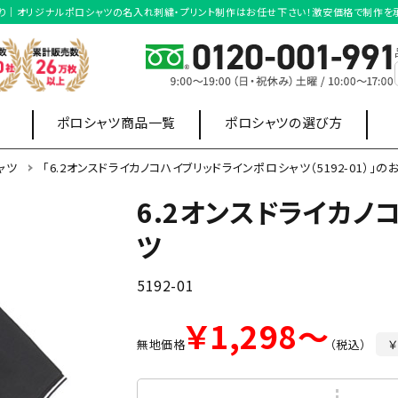
のお見積り｜オリジナルポロシャツの名入れ刺繍・プリント制作はお任せ下さい！激安価格で制作
ポロシャツ商品一覧
ポロシャツの選び方
ャツ
「6.2オンスドライカノコハイブリッドラインポロシャツ（5192-01）」の
6.2オンスドライカノ
店舗制服
オフィス制服
ツ
ポロシャツ
スウェット・
ワイシャツ
パーカー
5192-01
長袖ポロシャツ
ボタンダウンポロシャ
￥1,298～
無地価格
（税込）
￥