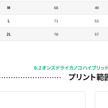
M
68
49
L
71
53
2L
76
57
)
6.2オンスドライカノコハイブリッ
プリント範