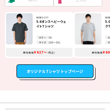
キャップ
エプロン
00085-CVT
7061-01
00216-MLH
FB4510U
00700-EVM
TCA-014
000
MJ0
001
FB4
MC6
FK7
5.6オンスヘビーウェ
マイクロリップストッ
8.4オンス フーデッ
オックスフォード長袖
イベントメッシュキャ
Beeエプロン
5
ベ
9
オ
リ
ミ
イトＴシャツ
プイベントブルゾン
ドライトパーカー
シャツ
ップ
ク
ー
シ
（一重）
カ
カラー
カラー
カラー
カラー
カラー
カラー
56
12
16
13
51
7
カ
カ
カ
カ
カ
カ
サイズ
サイズ
サイズ
サイズ
サイズ
サイズ
100～5XL
S～XXXXL
100～2XL
SS～4L
F～JL
F
サ
サ
サ
サ
サ
サ
￥1,738～
￥2,035～
￥3,245～
￥1,375～
￥627～
￥308～
￥1,
￥2,
￥3,
￥1,
￥6
￥7
無地価格
無地価格
無地価格
無地価格
無地価格
無地価格
（税込）
（税込）
（税込）
（税込）
（税込）
（税込）
無地価格
無地価格
無地価格
無地価格
無地価格
無地価格
オリジナルTシャツ トップページ