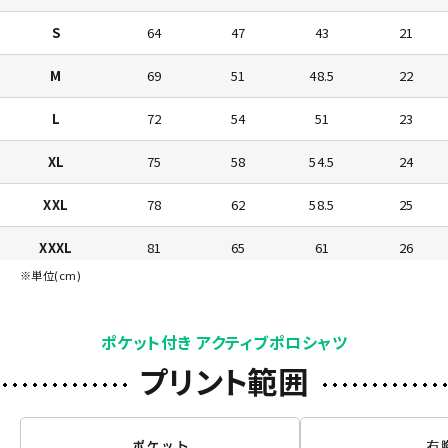
S
64
47
43
21
M
69
51
48.5
22
L
72
54
51
23
XL
75
58
54.5
24
XXL
78
62
58.5
25
XXXL
81
65
61
26
※単位(cm)
4XL
84
68
65
27
5XL
84
71
68
28
ポケット付き アクティブポロシャツ
プリント範囲