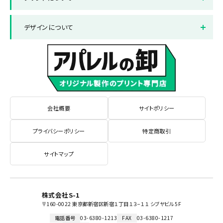
ピンク
お支払い方法について
パープル
返品と交換について
プリント方法
色数とご注意点
デザインについて
サックス
よくある質問集
イエロー
プリント範囲
デザインテンプレート
データ作成・入稿方法
書体サンプル
会社概要
サイトポリシー
プライバシーポリシー
特定商取引
サイトマップ
株式会社S-1
〒160-0022 東京都新宿区新宿１丁目１３−１１ シブヤビル 5F
電話番号
03-6380-1213
FAX
03-6380-1217