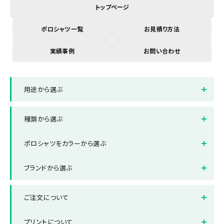
トップページ
ポロシャツ一覧
お見積り方法
実績事例
お問い合わせ
用途から選ぶ
イベントスタッフ用ブルゾン
店舗制服ポロシャツ
種類から選ぶ
オフィス制服ポロシャツ
スポーツ・部活ポロシャツ
半袖ポロシャツ
長袖ポロシャツ
ポロシャツをカラーから選ぶ
ボタンダウンポロシャツ
ポケット付きポロシャツ
ホワイト
ブラック
ブランドから選ぶ
ポケット無しポロシャツ
ドライポロシャツ
レッド
ブルー
ブランドから選ぶ
Printstar/プリントスター
レディース対応ポロシャツ
キッズ対応ポロシャツ
ご注文について
グレー
グリーン
United Athle/ユナイテッド
LIFEMAX/ライフマックス
ビッグ対応ポロシャツ
アスレ
ネイビー
納品までの流れ
オレンジ
送料について
プリントについて