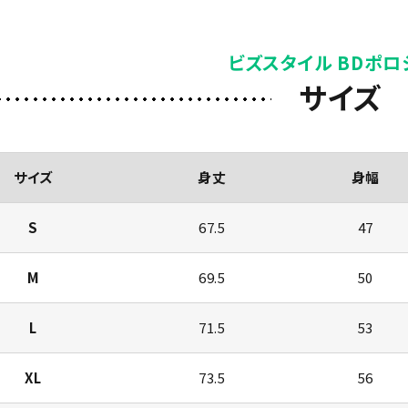
ビズスタイル BDポロ
サイズ
サイズ
身丈
身幅
S
67.5
47
M
69.5
50
L
71.5
53
XL
73.5
56