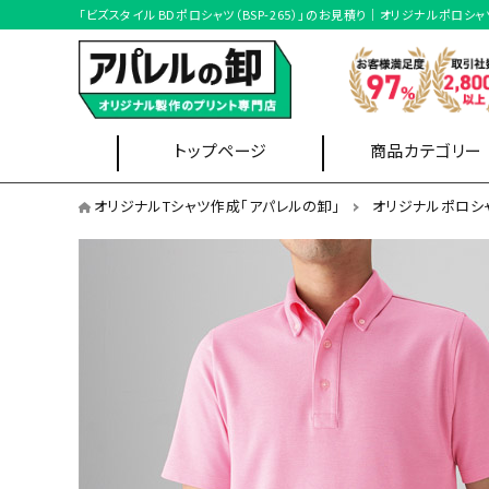
「ビズスタイル BDポロシャツ（BSP-265）」のお見積り｜オリジナルポ
トップページ
商品カテゴリー
オリジナルポロシャツを用途から選ぶ
オリジナルTシャツ作成「アパレルの卸」
オリジナルポロシ
イベントスタッフ
Tシャツ
ブルゾン
オリジナルポロシャツを形状から選ぶ
半袖ポロシャツ
ポケット無しポロシャツ