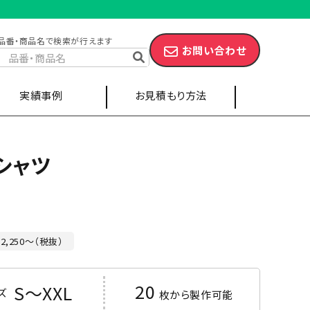
品番・商品名で検索が行えます
お問い合わせ
実績事例
お見積もり方法
シャツ
スポーツ・部活
キャップ
エプロン
2,250～（税抜）
ツ
ポケット付きポロシャツ
20
S～XXL
ズ
枚から製作可能