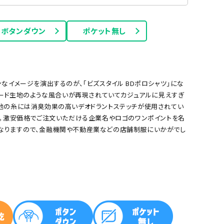
ボタンダウン
ポケット無し
なイメージを演出するのが、「ビズスタイル BDポロシャツ」にな
フォード生地のような風合いが再現されていてカジュアルに見えすぎ
地の糸には消臭効果の高いデオドラントステッチが使用されてい
す。激安価格でご注文いただける企業名やロゴのワンポイントを名
サックス
イエロー
なりますので、金融機関や不動産業などの店舗制服にいかがでし