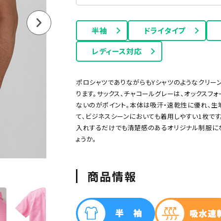
半袖
ドライタイプ
レディース対応
ポロシャツでありながらもYシャツのようなクリーン
ります。サックス、チャコールグレーは、オックス
ないのがポイント。本体は吸汗・速乾性に優れ、生
て、ビジネスシーンにおいても着用しやすい1枚で
ー
グリーン
ネイビー
オレンジ
ピンク
パープル
入れするだけでも清楚感のあるオリジナル制服に
ょうか。
商品情報