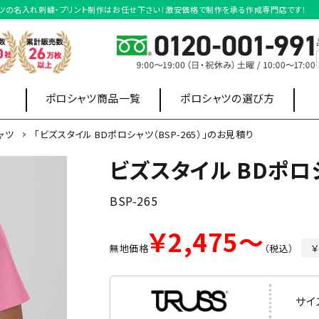
ロシャツの名入れ刺繍・プリント制作はお任せ下さい！激安価格で制作を承る作成専門店です！
ポロシャツ商品一覧
ポロシャツの選び方
ャツ
「ビズスタイル BDポロシャツ（BSP-265）」のお見積り
ビズスタイル BDポロ
店舗制服
オフィス制服
ポロシャツ
スウェット・
ワイシャツ
BSP-265
パーカー
￥2,475～
無地価格
（税込）
￥
長袖ポロシャツ
ボタンダウンポロシャ
サイ