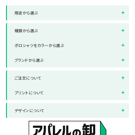
用途から選ぶ
イベントスタッフ用ブルゾン
店舗制服ポロシャツ
種類から選ぶ
オフィス制服ポロシャツ
スポーツ・部活ポロシャツ
半袖ポロシャツ
長袖ポロシャツ
ポロシャツをカラーから選ぶ
ボタンダウンポロシャツ
ポケット付きポロシャツ
ホワイト
ブラック
ブランドから選ぶ
ポケット無しポロシャツ
ドライポロシャツ
レッド
ブルー
ブランドから選ぶ
Printstar/プリントスター
レディース対応ポロシャツ
キッズ対応ポロシャツ
ご注文について
グレー
グリーン
United Athle/ユナイテッド
LIFEMAX/ライフマックス
ビッグ対応ポロシャツ
アスレ
ネイビー
納品までの流れ
オレンジ
送料について
プリントについて
ピンク
お支払い方法について
パープル
返品と交換について
プリント方法
色数とご注意点
デザインについて
サックス
よくある質問集
イエロー
プリント範囲
デザインテンプレート
データ作成・入稿方法
書体サンプル