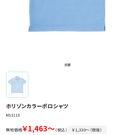
前面
ホリゾンカラーポロシャツ
MS3110
￥1,463～
無地価格
（税込）
￥1,330～（税抜）