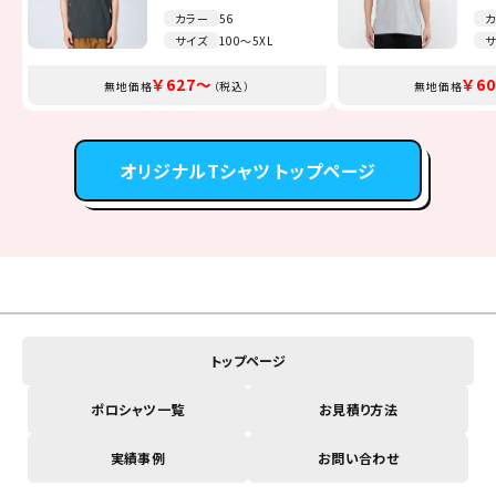
カラー
カラー
カラー
カラー
カラー
カラー
56
12
16
13
51
7
カ
カ
カ
カ
カ
カ
サイズ
サイズ
サイズ
サイズ
サイズ
サイズ
100～5XL
S～XXXXL
100～2XL
SS～4L
F～JL
F
サ
サ
サ
サ
サ
サ
￥1,738～
￥2,035～
￥3,245～
￥1,375～
￥627～
￥308～
￥1,
￥2,
￥3,
￥1,
￥6
￥7
無地価格
無地価格
無地価格
無地価格
無地価格
無地価格
（税込）
（税込）
（税込）
（税込）
（税込）
（税込）
無地価格
無地価格
無地価格
無地価格
無地価格
無地価格
オリジナルTシャツ トップページ
トップページ
ポロシャツ一覧
お見積り方法
実績事例
お問い合わせ