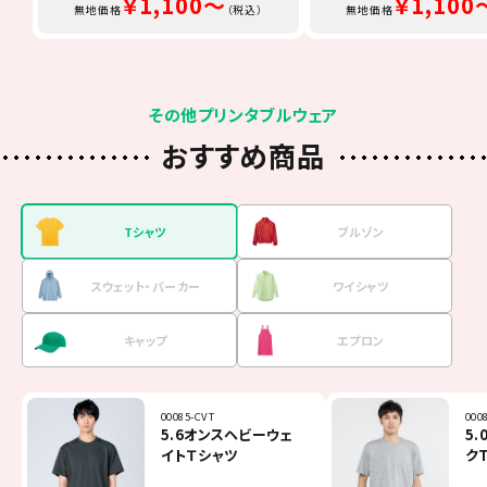
￥1,100～
￥1,100
無地価格
（税込）
無地価格
その他プリンタブルウェア
おすすめ商品
Tシャツ
ブルゾン
スウェット・
パーカー
ワイシャツ
キャップ
エプロン
00085-CVT
7061-01
00216-MLH
FB4510U
00700-EVM
TCA-014
000
MJ0
001
FB4
MC6
FK7
5.6オンスヘビーウェ
マイクロリップストッ
8.4オンス フーデッ
オックスフォード長袖
イベントメッシュキャ
Beeエプロン
5
ベ
9
オ
リ
ミ
イトＴシャツ
プイベントブルゾン
ドライトパーカー
シャツ
ップ
ク
ー
シ
（一重）
カ