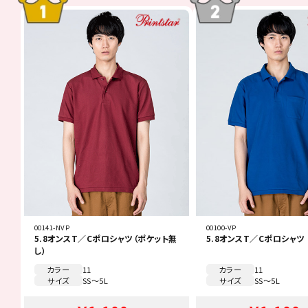
00141-NVP
00100-VP
5.8オンスT／Cポロシャツ（ポケット無
5.8オンスT／Cポロシャツ
し）
カラー
11
カラー
11
サイズ
SS～5L
サイズ
SS～5L