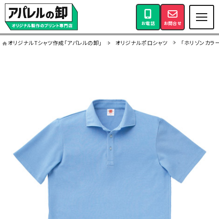
お電話
お問合せ
オリジナルTシャツ作成「アパレルの卸」
オリジナルポロシャツ
「ホリゾンカラー