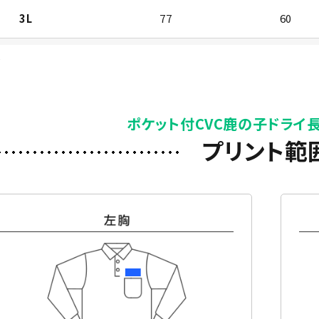
3L
77
60
4L
80
64
)
5L
83
68
ポケット付CVC鹿の子ドライ
プリント範