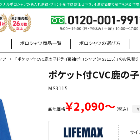
｜オリジナルポロシャツの名入れ刺繍・プリント制作はお任せ下さい！激安価格で制作を承る作成
ポロシャツ商品一覧
ポロシャツの選び方
ャツ
「ポケット付CVC鹿の子ドライ長袖ポロシャツ（MS3115）」のお見積り
ポケット付CVC鹿の
店舗制服
オフィス制服
ポロシャツ
スウェット・
ワイシャツ
MS3115
パーカー
￥2,090～
無地価格
（税込）
￥
長袖ポロシャツ
ボタンダウンポロシャ
サイ