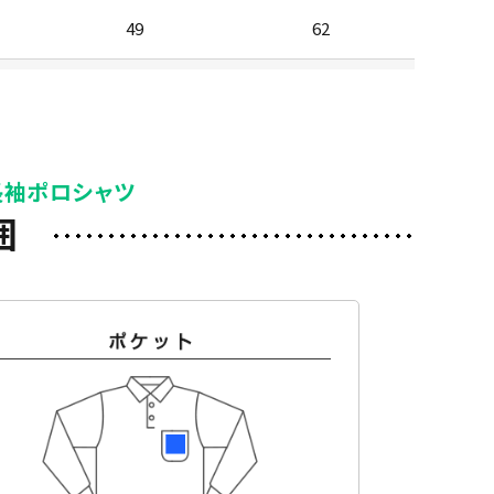
49
62
51
63
54
63
長袖ポロシャツ
囲