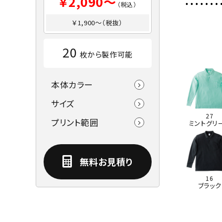
￥2,090～
（税込）
￥1,900～（税抜）
20
枚から製作可能
本体カラー
サイズ
27
プリント範囲
ミントグリ
無料お見積り
16
ブラック