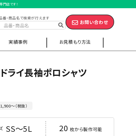
専門店です！
品番・商品名で検索が行えます
お問い合わせ
実績事例
お見積もり方法
子ドライ長袖ポロシャツ
スポーツ・部活
キャップ
エプロン
1,900～（税抜）
ツ
ポケット付きポロシャツ
20
SS～5L
ズ
枚から製作可能