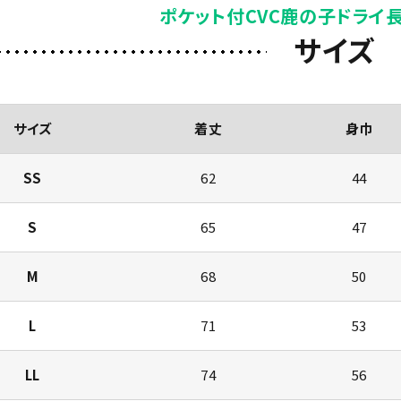
ポケット付CVC鹿の子ドライ
サイズ
サイズ
着丈
身巾
SS
62
44
S
65
47
M
68
50
L
71
53
LL
74
56