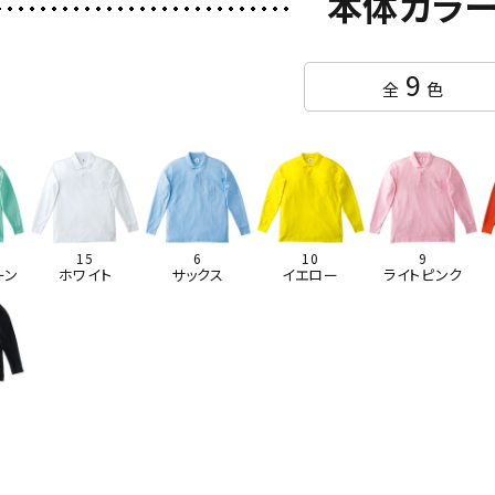
本体カラ
9
全
色
15
6
10
9
ーン
ホワイト
サックス
イエロー
ライトピンク