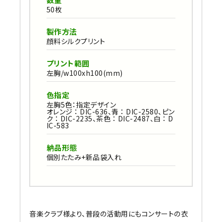
50枚
製作方法
顔料シルクプリント
プリント範囲
左胸/w100xh100(mm)
色指定
左胸5色：指定デザイン
オレンジ ： DIC-636、青 ： DIC-2580、ピン
ク ： DIC-2235、茶色 ： DIC-2487、白 ： D
IC-583
納品形態
個別たたみ+新品袋入れ
音楽クラブ様より、普段の活動用にもコンサートの衣