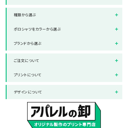
イベントスタッフ用ブルゾン
店舗制服ポロシャツ
種類から選ぶ
オフィス制服ポロシャツ
スポーツ・部活ポロシャツ
半袖ポロシャツ
長袖ポロシャツ
ポロシャツをカラーから選ぶ
ボタンダウンポロシャツ
ポケット付きポロシャツ
ホワイト
ブラック
ブランドから選ぶ
ポケット無しポロシャツ
ドライポロシャツ
レッド
ブルー
ブランドから選ぶ
Printstar/プリントスター
レディース対応ポロシャツ
キッズ対応ポロシャツ
ご注文について
グレー
グリーン
United Athle/ユナイテッド
LIFEMAX/ライフマックス
ビッグ対応ポロシャツ
アスレ
ネイビー
オレンジ
納品までの流れ
送料について
プリントについて
ピンク
パープル
お支払い方法について
返品と交換について
プリント方法
色数とご注意点
デザインについて
サックス
イエロー
よくある質問集
プリント範囲
デザインテンプレート
データ作成・入稿方法
書体サンプル